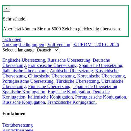
×
Sehr schade,
Aber jetzt können Sie nur 5000 Zeichen gleichzeitig übersetzen.
nach oben
Nutzungsbedingungen
|
Voll Version
|
© PROMT, 2010 - 2026
Select a language
Englische Übersetzung
,
Russische Übersetzung
,
Deutsche
Übersetzung
,
Französische Übersetzung
,
Spanische Übersetzung
,
Italienische Übersetzung
,
Arabische Übersetzung
,
Kasachische
Übersetzung
,
Chinesische Übersetzung
,
Koreanische Übersetzung
,
Portugiesische Übersetzung
,
Türkische Übersetzung
,
Ukrainische
Übersetzung
,
Finnische Übersetzung
,
Japanische Übersetzung
Spanische Konjugation
,
Englische Konjugation
,
Deutsche
Konjugation
,
Italienische Konjugation
,
Portugiesische Konjugation
,
Russische Konjugation
,
Französische Konjugation
.
Funktionen
Textübersetzung
Kontextbeispiele