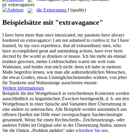
pl.
extravagances
die
Extravaganz
f
(quality)
Beispielsätze mit "extravagance"
I have been more than once intoxicated, my passions have always
bordered on
extravagance
: I am not ashamed to confess it; for I have
learned, by my own experience, that all extraordinary men, who
have accomplished great and astonishing actions, have ever been
decried by the world as drunken or insane.
Ich bin mehr als einmal
trunken gewesen, meine Leidenschaften waren nie weit vom
Wahnsinn, und beides reut mich nicht: denn ich habe in meinem
Maße begreifen lernen, wie man alle außerordentlichen Menschen,
die etwas Großes, etwas Unmöglichscheinendes wirkten, von jeher
für Trunkene und Wahnsinnige ausschreien musste.
Weitere Informationen
Beispiele für den Wortgebrauch in verschiedenen Kontexten werden
ausschließlich zu linguistischen Zwecken bereitgestellt, d. h. um den
Wortgebrauch in einer Sprache und Varianten ihrer Übersetzung in
eine andere zu untersuchen. Alle Beispiele werden automatisch aus
offenen Quellen mit Hilfe einer zweisprachigen Suchtechnologie
gesammelt. Wenn Sie einen Rechtschreib-, Zeichensetzungs- oder
anderen Fehler im Original oder in der Übersetzung finden, nutzen
Sie die Option „Problem melden“ oder
schreiben Sie uns
.