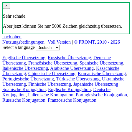
×
Sehr schade,
Aber jetzt können Sie nur 5000 Zeichen gleichzeitig übersetzen.
nach oben
Nutzungsbedingungen
|
Voll Version
|
© PROMT, 2010 - 2026
Select a language
Englische Übersetzung
,
Russische Übersetzung
,
Deutsche
Übersetzung
,
Französische Übersetzung
,
Spanische Übersetzung
,
Italienische Übersetzung
,
Arabische Übersetzung
,
Kasachische
Übersetzung
,
Chinesische Übersetzung
,
Koreanische Übersetzung
,
Portugiesische Übersetzung
,
Türkische Übersetzung
,
Ukrainische
Übersetzung
,
Finnische Übersetzung
,
Japanische Übersetzung
Spanische Konjugation
,
Englische Konjugation
,
Deutsche
Konjugation
,
Italienische Konjugation
,
Portugiesische Konjugation
,
Russische Konjugation
,
Französische Konjugation
.
Funktionen
Textübersetzung
Kontextbeispiele