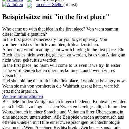
an erster Stelle
(at first)
Beispielsätze mit "in the first place"
Who came up with that idea
in the first place
?
Von wem stammt
dieser Einfall eigentlich?
In the first place
it's necessary for you to get up early.
Von
vornherein ist es für dich vonnöten, früh aufzustehen.
A book not worth reading is not worth buying
in the first place
.
Ein
Buch, das es nicht wert ist, gelesen zu werden, ist es von Anfang an
nicht wert, gekauft zu werden.
In the first place
, no harm will come to us even if we try.
In erster
Linie wird kein Schaden über uns kommen, auch wenn wir es
versuchen.
Had she told me the truth
in the first place
, I wouldn't be angry now.
Wenn sie mir von vornherein die Wahrheit gesagt hätte, wäre ich
jetzt nicht ärgerlich.
Weitere Informationen
Beispiele für den Wortgebrauch in verschiedenen Kontexten werden
ausschließlich zu linguistischen Zwecken bereitgestellt, d. h. um den
Wortgebrauch in einer Sprache und Varianten ihrer Übersetzung in
eine andere zu untersuchen. Alle Beispiele werden automatisch aus
offenen Quellen mit Hilfe einer zweisprachigen Suchtechnologie
gesammelt. Wenn Sie einen Rechtschreib-, Zeichensetzungs- oder