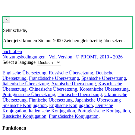
×
Sehr schade,
Aber jetzt können Sie nur 5000 Zeichen gleichzeitig übersetzen.
nach oben
Nutzungsbedingungen
|
Voll Version
|
© PROMT, 2010 - 2026
Select a language
Englische Übersetzung
,
Russische Übersetzung
,
Deutsche
Übersetzung
,
Französische Übersetzung
,
Spanische Übersetzung
,
Italienische Übersetzung
,
Arabische Übersetzung
,
Kasachische
Übersetzung
,
Chinesische Übersetzung
,
Koreanische Übersetzung
,
Portugiesische Übersetzung
,
Türkische Übersetzung
,
Ukrainische
Übersetzung
,
Finnische Übersetzung
,
Japanische Übersetzung
Spanische Konjugation
,
Englische Konjugation
,
Deutsche
Konjugation
,
Italienische Konjugation
,
Portugiesische Konjugation
,
Russische Konjugation
,
Französische Konjugation
.
Funktionen