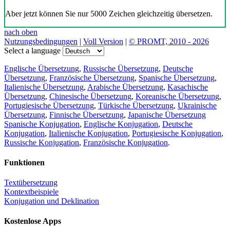
Aber jetzt können Sie nur 5000 Zeichen gleichzeitig übersetzen.
nach oben
Nutzungsbedingungen
|
Voll Version
|
© PROMT, 2010 - 2026
Select a language
Englische Übersetzung
,
Russische Übersetzung
,
Deutsche
Übersetzung
,
Französische Übersetzung
,
Spanische Übersetzung
,
Italienische Übersetzung
,
Arabische Übersetzung
,
Kasachische
Übersetzung
,
Chinesische Übersetzung
,
Koreanische Übersetzung
,
Portugiesische Übersetzung
,
Türkische Übersetzung
,
Ukrainische
Übersetzung
,
Finnische Übersetzung
,
Japanische Übersetzung
Spanische Konjugation
,
Englische Konjugation
,
Deutsche
Konjugation
,
Italienische Konjugation
,
Portugiesische Konjugation
,
Russische Konjugation
,
Französische Konjugation
.
Funktionen
Textübersetzung
Kontextbeispiele
Konjugation und Deklination
Kostenlose Apps