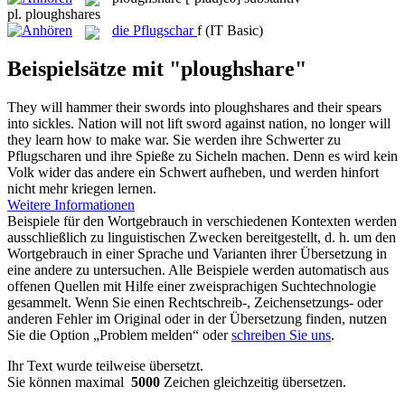
pl.
ploughshares
die
Pflugschar
f
(IT Basic)
Beispielsätze mit "ploughshare"
They will hammer their swords into
ploughshares
and their spears
into sickles. Nation will not lift sword against nation, no longer will
they learn how to make war.
Sie werden ihre Schwerter zu
Pflugscharen
und ihre Spieße zu Sicheln machen. Denn es wird kein
Volk wider das andere ein Schwert aufheben, und werden hinfort
nicht mehr kriegen lernen.
Weitere Informationen
Beispiele für den Wortgebrauch in verschiedenen Kontexten werden
ausschließlich zu linguistischen Zwecken bereitgestellt, d. h. um den
Wortgebrauch in einer Sprache und Varianten ihrer Übersetzung in
eine andere zu untersuchen. Alle Beispiele werden automatisch aus
offenen Quellen mit Hilfe einer zweisprachigen Suchtechnologie
gesammelt. Wenn Sie einen Rechtschreib-, Zeichensetzungs- oder
anderen Fehler im Original oder in der Übersetzung finden, nutzen
Sie die Option „Problem melden“ oder
schreiben Sie uns
.
Ihr Text wurde teilweise übersetzt.
Sie können maximal
5000
Zeichen gleichzeitig übersetzen.