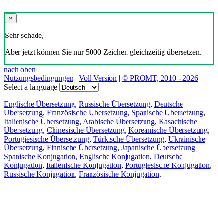
×
Sehr schade,
Aber jetzt können Sie nur 5000 Zeichen gleichzeitig übersetzen.
nach oben
Nutzungsbedingungen
|
Voll Version
|
© PROMT, 2010 - 2026
Select a language
Englische Übersetzung
,
Russische Übersetzung
,
Deutsche
Übersetzung
,
Französische Übersetzung
,
Spanische Übersetzung
,
Italienische Übersetzung
,
Arabische Übersetzung
,
Kasachische
Übersetzung
,
Chinesische Übersetzung
,
Koreanische Übersetzung
,
Portugiesische Übersetzung
,
Türkische Übersetzung
,
Ukrainische
Übersetzung
,
Finnische Übersetzung
,
Japanische Übersetzung
Spanische Konjugation
,
Englische Konjugation
,
Deutsche
Konjugation
,
Italienische Konjugation
,
Portugiesische Konjugation
,
Russische Konjugation
,
Französische Konjugation
.
Funktionen
Textübersetzung