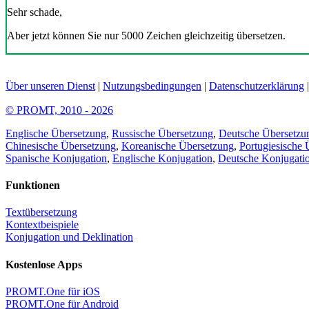
Sehr schade,
Aber jetzt können Sie nur 5000 Zeichen gleichzeitig übersetzen.
Über unseren Dienst
|
Nutzungsbedingungen
|
Datenschutzerklärung
© PROMT, 2010 - 2026
Englische Übersetzung
,
Russische Übersetzung
,
Deutsche Übersetzu
Chinesische Übersetzung
,
Koreanische Übersetzung
,
Portugiesische 
Spanische Konjugation
,
Englische Konjugation
,
Deutsche Konjugati
Funktionen
Textübersetzung
Kontextbeispiele
Konjugation und Deklination
Kostenlose Apps
PROMT.One für iOS
PROMT.One für Android