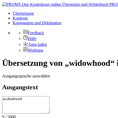
PRO
Übersetzung
Kontexte
Konjugation
und Deklination
Feedback
Hilfe
Apps laden
Werbung
Übersetzung von „widowhood“ i
Ausgangssprache auswählen
Ausgangstext
9
/
5000