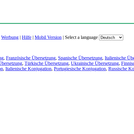
|
Werbung
|
Hilfe
|
Mobil Version
|
Select a language
ng
,
Französische Übersetzung
,
Spanische Übersetzung
,
Italienische Üb
Übersetzung
,
Türkische Übersetzung
,
Ukrainische Übersetzung
,
Finnis
on
,
Italienische Konjugation
,
Portugiesische Konjugation
,
Russische Ko