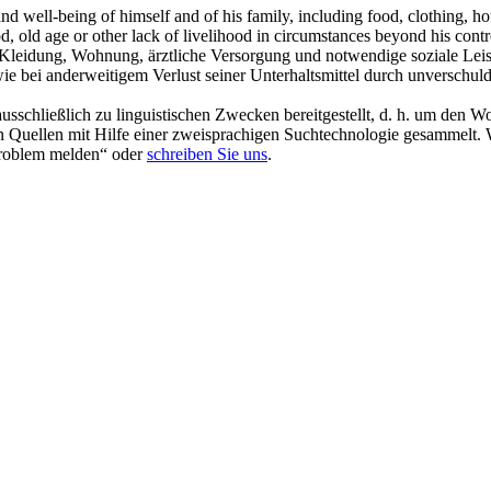
and well-being of himself and of his family, including food, clothing, h
od
, old age or other lack of livelihood in circumstances beyond his contr
Kleidung, Wohnung, ärztliche Versorgung und notwendige soziale Leist
owie bei anderweitigem Verlust seiner Unterhaltsmittel durch unverschu
schließlich zu linguistischen Zwecken bereitgestellt, d. h. um den Wo
en Quellen mit Hilfe einer zweisprachigen Suchtechnologie gesammelt. 
„Problem melden“ oder
schreiben Sie uns
.