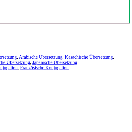
ersetzung
,
Arabische Übersetzung
,
Kasachische Übersetzung
,
che Übersetzung
,
Japanische Übersetzung
njugation
,
Französische Konjugation
.