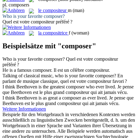
pl.
composers
le
compositeur
m
(man)
Who is your favorite
composer
?
Quel est votre
compositeur
préféré ?
la
compositrice
f
(woman)
Beispielsätze mit "composer"
Who is your favorite
composer
?
Quel est votre
compositeur
préféré ?
He is a famous
composer
.
Il est un célèbre
compositeur
.
Talking of classical music, who is your favorite
composer
?
En
parlant de musique classique, quel est votre
compositeur
favori ?
I think Beethoven is the greatest
composer
who ever lived.
Je pense
que Beethoven est le plus grand
compositeur
qui ait jamais vécu.
I think Beethoven is as great a
composer
as ever lived.
Je pense que
Beethoven est le plus grand
compositeur
qui ait jamais vécu.
Weitere Informationen
Beispiele für den Wortgebrauch in verschiedenen Kontexten werden
ausschließlich zu linguistischen Zwecken bereitgestellt, d. h. um den
Wortgebrauch in einer Sprache und Varianten ihrer Übersetzung in
eine andere zu untersuchen. Alle Beispiele werden automatisch aus
offenen Quellen mit Hilfe einer zweisprachigen Suchtechnologie