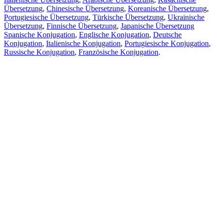
Übersetzung
,
Chinesische Übersetzung
,
Koreanische Übersetzung
,
Portugiesische Übersetzung
,
Türkische Übersetzung
,
Ukrainische
Übersetzung
,
Finnische Übersetzung
,
Japanische Übersetzung
Spanische Konjugation
,
Englische Konjugation
,
Deutsche
Konjugation
,
Italienische Konjugation
,
Portugiesische Konjugation
,
Russische Konjugation
,
Französische Konjugation
.
Funktionen
Textübersetzung
Kontextbeispiele
Konjugation und Deklination
Kostenlose Apps
PROMT.One für iOS
PROMT.One für Android
Angebote
Für Entwickler