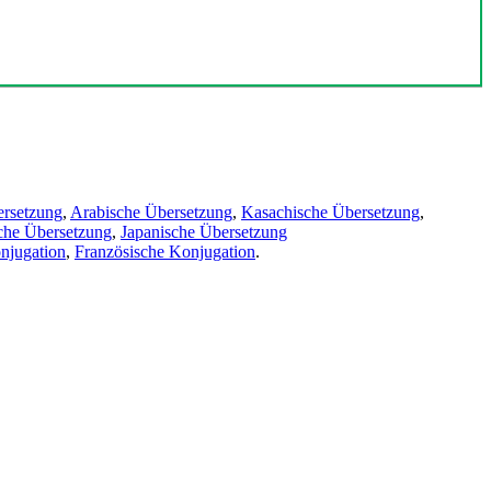
ersetzung
,
Arabische Übersetzung
,
Kasachische Übersetzung
,
che Übersetzung
,
Japanische Übersetzung
njugation
,
Französische Konjugation
.