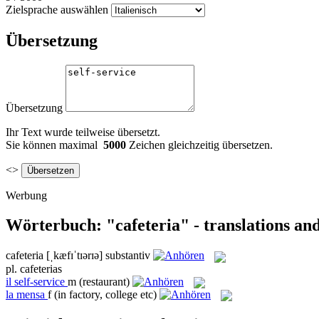
Zielsprache auswählen
Übersetzung
Übersetzung
Ihr Text wurde teilweise übersetzt.
Sie können maximal
5000
Zeichen gleichzeitig übersetzen.
<>
Werbung
Wörterbuch: "cafeteria" - translations an
cafeteria
[ˌkæfɪˈtɪərɪə]
substantiv
pl.
cafeterias
il
self-service
m
(restaurant)
la
mensa
f
(in factory, college etc)