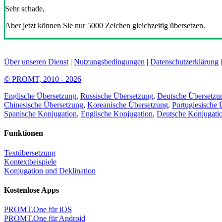
Sehr schade,
Aber jetzt können Sie nur 5000 Zeichen gleichzeitig übersetzen.
Über unseren Dienst
|
Nutzungsbedingungen
|
Datenschutzerklärung
© PROMT, 2010 - 2026
Englische Übersetzung
,
Russische Übersetzung
,
Deutsche Übersetzu
Chinesische Übersetzung
,
Koreanische Übersetzung
,
Portugiesische 
Spanische Konjugation
,
Englische Konjugation
,
Deutsche Konjugati
Funktionen
Textübersetzung
Kontextbeispiele
Konjugation und Deklination
Kostenlose Apps
PROMT.One für iOS
PROMT.One für Android