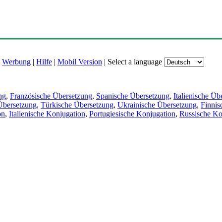
|
Werbung
|
Hilfe
|
Mobil Version
|
Select a language
ng
,
Französische Übersetzung
,
Spanische Übersetzung
,
Italienische Üb
Übersetzung
,
Türkische Übersetzung
,
Ukrainische Übersetzung
,
Finnis
on
,
Italienische Konjugation
,
Portugiesische Konjugation
,
Russische Ko