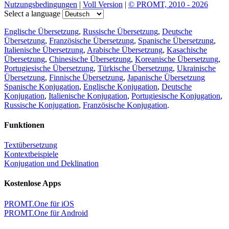
Nutzungsbedingungen
|
Voll Version
|
© PROMT, 2010 - 2026
Select a language
Englische Übersetzung
,
Russische Übersetzung
,
Deutsche
Übersetzung
,
Französische Übersetzung
,
Spanische Übersetzung
,
Italienische Übersetzung
,
Arabische Übersetzung
,
Kasachische
Übersetzung
,
Chinesische Übersetzung
,
Koreanische Übersetzung
,
Portugiesische Übersetzung
,
Türkische Übersetzung
,
Ukrainische
Übersetzung
,
Finnische Übersetzung
,
Japanische Übersetzung
Spanische Konjugation
,
Englische Konjugation
,
Deutsche
Konjugation
,
Italienische Konjugation
,
Portugiesische Konjugation
,
Russische Konjugation
,
Französische Konjugation
.
Funktionen
Textübersetzung
Kontextbeispiele
Konjugation und Deklination
Kostenlose Apps
PROMT.One für iOS
PROMT.One für Android