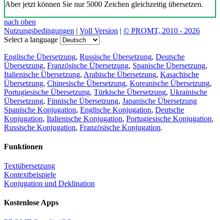
Aber jetzt können Sie nur 5000 Zeichen gleichzeitig übersetzen.
nach oben
Nutzungsbedingungen
|
Voll Version
|
© PROMT, 2010 - 2026
Select a language
Englische Übersetzung
,
Russische Übersetzung
,
Deutsche
Übersetzung
,
Französische Übersetzung
,
Spanische Übersetzung
,
Italienische Übersetzung
,
Arabische Übersetzung
,
Kasachische
Übersetzung
,
Chinesische Übersetzung
,
Koreanische Übersetzung
,
Portugiesische Übersetzung
,
Türkische Übersetzung
,
Ukrainische
Übersetzung
,
Finnische Übersetzung
,
Japanische Übersetzung
Spanische Konjugation
,
Englische Konjugation
,
Deutsche
Konjugation
,
Italienische Konjugation
,
Portugiesische Konjugation
,
Russische Konjugation
,
Französische Konjugation
.
Funktionen
Textübersetzung
Kontextbeispiele
Konjugation und Deklination
Kostenlose Apps