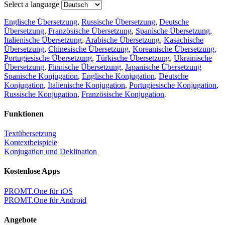
Select a language
Englische Übersetzung
,
Russische Übersetzung
,
Deutsche
Übersetzung
,
Französische Übersetzung
,
Spanische Übersetzung
,
Italienische Übersetzung
,
Arabische Übersetzung
,
Kasachische
Übersetzung
,
Chinesische Übersetzung
,
Koreanische Übersetzung
,
Portugiesische Übersetzung
,
Türkische Übersetzung
,
Ukrainische
Übersetzung
,
Finnische Übersetzung
,
Japanische Übersetzung
Spanische Konjugation
,
Englische Konjugation
,
Deutsche
Konjugation
,
Italienische Konjugation
,
Portugiesische Konjugation
,
Russische Konjugation
,
Französische Konjugation
.
Funktionen
Textübersetzung
Kontextbeispiele
Konjugation und Deklination
Kostenlose Apps
PROMT.One für iOS
PROMT.One für Android
Angebote