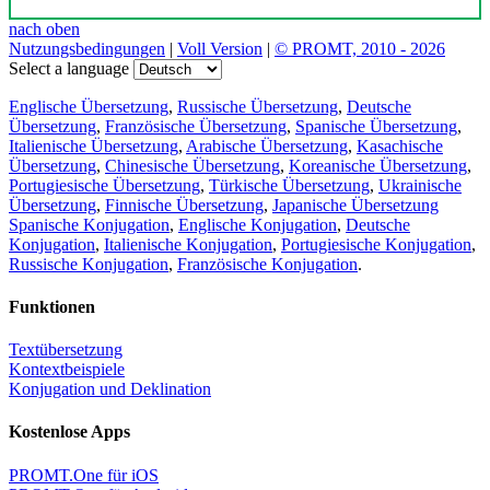
nach oben
Nutzungsbedingungen
|
Voll Version
|
© PROMT, 2010 - 2026
Select a language
Englische Übersetzung
,
Russische Übersetzung
,
Deutsche
Übersetzung
,
Französische Übersetzung
,
Spanische Übersetzung
,
Italienische Übersetzung
,
Arabische Übersetzung
,
Kasachische
Übersetzung
,
Chinesische Übersetzung
,
Koreanische Übersetzung
,
Portugiesische Übersetzung
,
Türkische Übersetzung
,
Ukrainische
Übersetzung
,
Finnische Übersetzung
,
Japanische Übersetzung
Spanische Konjugation
,
Englische Konjugation
,
Deutsche
Konjugation
,
Italienische Konjugation
,
Portugiesische Konjugation
,
Russische Konjugation
,
Französische Konjugation
.
Funktionen
Textübersetzung
Kontextbeispiele
Konjugation und Deklination
Kostenlose Apps
PROMT.One für iOS