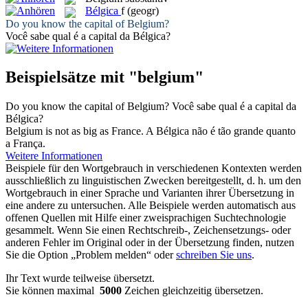
Bélgica
f
(geogr)
Do you know the capital of
Belgium
?
Você sabe qual é a capital da
Bélgica
?
Beispielsätze mit "belgium"
Do you know the capital of
Belgium
?
Você sabe qual é a capital da
Bélgica
?
Belgium
is not as big as France.
A
Bélgica
não é tão grande quanto
a França.
Weitere Informationen
Beispiele für den Wortgebrauch in verschiedenen Kontexten werden
ausschließlich zu linguistischen Zwecken bereitgestellt, d. h. um den
Wortgebrauch in einer Sprache und Varianten ihrer Übersetzung in
eine andere zu untersuchen. Alle Beispiele werden automatisch aus
offenen Quellen mit Hilfe einer zweisprachigen Suchtechnologie
gesammelt. Wenn Sie einen Rechtschreib-, Zeichensetzungs- oder
anderen Fehler im Original oder in der Übersetzung finden, nutzen
Sie die Option „Problem melden“ oder
schreiben Sie uns
.
Ihr Text wurde teilweise übersetzt.
Sie können maximal
5000
Zeichen gleichzeitig übersetzen.