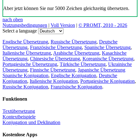
Aber jetzt können Sie nur 5000 Zeichen gleichzeitig übersetzen.
nach oben
Nutzungsbedingungen
|
Voll Version
|
© PROMT, 2010 - 2026
Select a language
Englische Übersetzung
,
Russische Übersetzung
,
Deutsche
Übersetzung
,
Französische Übersetzung
,
Spanische Übersetzung
,
Italienische Übersetzung
,
Arabische Übersetzung
,
Kasachische
Übersetzung
,
Chinesische Übersetzung
,
Koreanische Übersetzung
,
Portugiesische Übersetzung
,
Türkische Übersetzung
,
Ukrainische
Übersetzung
,
Finnische Übersetzung
,
Japanische Übersetzung
Spanische Konjugation
,
Englische Konjugation
,
Deutsche
Konjugation
,
Italienische Konjugation
,
Portugiesische Konjugation
,
Russische Konjugation
,
Französische Konjugation
.
Funktionen
Textübersetzung
Kontextbeispiele
Konjugation und Deklination
Kostenlose Apps