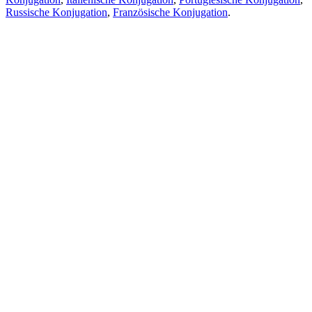
Russische Konjugation
,
Französische Konjugation
.
Funktionen
Textübersetzung
Kontextbeispiele
Konjugation und Deklination
Kostenlose Apps
PROMT.One für iOS
PROMT.One für Android
Angebote
Für Entwickler
Kopieren
Kopieren Sie die Übersetzung
Problem melden
Übersetzung
Kontexte
Konjugation
und Deklination