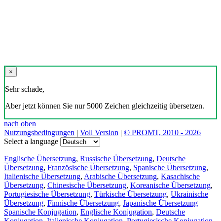
×
Sehr schade,
Aber jetzt können Sie nur 5000 Zeichen gleichzeitig übersetzen.
nach oben
Nutzungsbedingungen
|
Voll Version
|
© PROMT, 2010 - 2026
Select a language
Englische Übersetzung
,
Russische Übersetzung
,
Deutsche
Übersetzung
,
Französische Übersetzung
,
Spanische Übersetzung
,
Italienische Übersetzung
,
Arabische Übersetzung
,
Kasachische
Übersetzung
,
Chinesische Übersetzung
,
Koreanische Übersetzung
,
Portugiesische Übersetzung
,
Türkische Übersetzung
,
Ukrainische
Übersetzung
,
Finnische Übersetzung
,
Japanische Übersetzung
Spanische Konjugation
,
Englische Konjugation
,
Deutsche
Konjugation
,
Italienische Konjugation
,
Portugiesische Konjugation
,