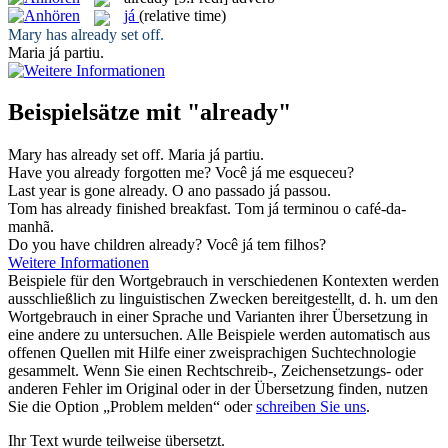
já
(relative time)
Mary has
already
set off.
Maria
já
partiu.
Beispielsätze mit "already"
Mary has
already
set off.
Maria
já
partiu.
Have you
already
forgotten me?
Você
já
me esqueceu?
Last year is gone
already
.
O ano passado
já
passou.
Tom has
already
finished breakfast.
Tom
já
terminou o café-da-
manhã.
Do you have children
already
?
Você
já
tem filhos?
Weitere Informationen
Beispiele für den Wortgebrauch in verschiedenen Kontexten werden
ausschließlich zu linguistischen Zwecken bereitgestellt, d. h. um den
Wortgebrauch in einer Sprache und Varianten ihrer Übersetzung in
eine andere zu untersuchen. Alle Beispiele werden automatisch aus
offenen Quellen mit Hilfe einer zweisprachigen Suchtechnologie
gesammelt. Wenn Sie einen Rechtschreib-, Zeichensetzungs- oder
anderen Fehler im Original oder in der Übersetzung finden, nutzen
Sie die Option „Problem melden“ oder
schreiben Sie uns
.
Ihr Text wurde teilweise übersetzt.