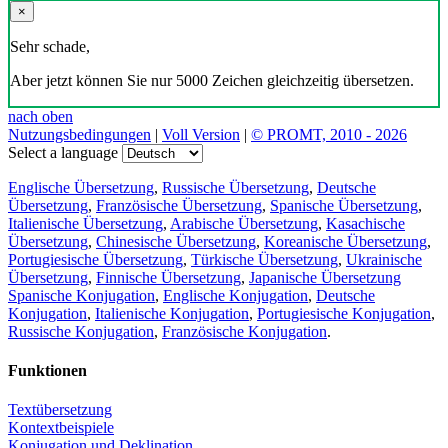
×
Sehr schade,
Aber jetzt können Sie nur 5000 Zeichen gleichzeitig übersetzen.
nach oben
Nutzungsbedingungen
|
Voll Version
|
© PROMT, 2010 - 2026
Select a language
Englische Übersetzung
,
Russische Übersetzung
,
Deutsche
Übersetzung
,
Französische Übersetzung
,
Spanische Übersetzung
,
Italienische Übersetzung
,
Arabische Übersetzung
,
Kasachische
Übersetzung
,
Chinesische Übersetzung
,
Koreanische Übersetzung
,
Portugiesische Übersetzung
,
Türkische Übersetzung
,
Ukrainische
Übersetzung
,
Finnische Übersetzung
,
Japanische Übersetzung
Spanische Konjugation
,
Englische Konjugation
,
Deutsche
Konjugation
,
Italienische Konjugation
,
Portugiesische Konjugation
,
Russische Konjugation
,
Französische Konjugation
.
Funktionen
Textübersetzung
Kontextbeispiele
Konjugation und Deklination