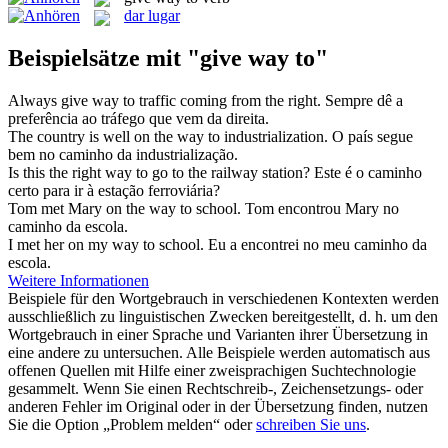
dar lugar
Beispielsätze mit "give way to"
Always
give way to
traffic coming from the right.
Sempre dê a
preferência ao tráfego que vem da direita.
The country is well on the
way to
industrialization.
O país segue
bem no
caminho
da
industrialização.
Is this the right
way to
go to the railway station?
Este é o
caminho
certo para ir à estação ferroviária?
Tom met Mary on the
way to
school.
Tom encontrou Mary no
caminho
da
escola.
I met her on my
way to
school.
Eu a encontrei no meu
caminho
da
escola.
Weitere Informationen
Beispiele für den Wortgebrauch in verschiedenen Kontexten werden
ausschließlich zu linguistischen Zwecken bereitgestellt, d. h. um den
Wortgebrauch in einer Sprache und Varianten ihrer Übersetzung in
eine andere zu untersuchen. Alle Beispiele werden automatisch aus
offenen Quellen mit Hilfe einer zweisprachigen Suchtechnologie
gesammelt. Wenn Sie einen Rechtschreib-, Zeichensetzungs- oder
anderen Fehler im Original oder in der Übersetzung finden, nutzen
Sie die Option „Problem melden“ oder
schreiben Sie uns
.