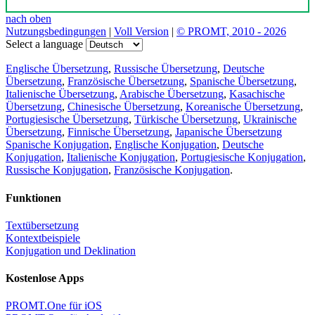
nach oben
Nutzungsbedingungen
|
Voll Version
|
© PROMT, 2010 - 2026
Select a language
Englische Übersetzung
,
Russische Übersetzung
,
Deutsche
Übersetzung
,
Französische Übersetzung
,
Spanische Übersetzung
,
Italienische Übersetzung
,
Arabische Übersetzung
,
Kasachische
Übersetzung
,
Chinesische Übersetzung
,
Koreanische Übersetzung
,
Portugiesische Übersetzung
,
Türkische Übersetzung
,
Ukrainische
Übersetzung
,
Finnische Übersetzung
,
Japanische Übersetzung
Spanische Konjugation
,
Englische Konjugation
,
Deutsche
Konjugation
,
Italienische Konjugation
,
Portugiesische Konjugation
,
Russische Konjugation
,
Französische Konjugation
.
Funktionen
Textübersetzung
Kontextbeispiele
Konjugation und Deklination
Kostenlose Apps
PROMT.One für iOS