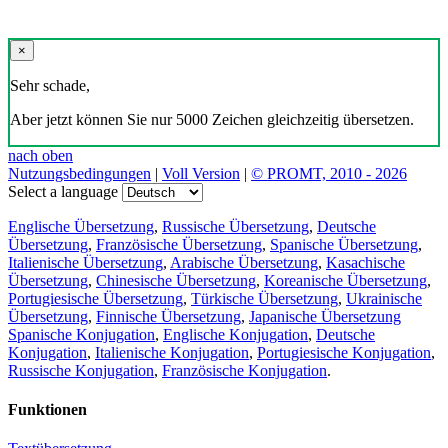
×
Sehr schade,
Aber jetzt können Sie nur 5000 Zeichen gleichzeitig übersetzen.
nach oben
Nutzungsbedingungen
|
Voll Version
|
© PROMT, 2010 - 2026
Select a language
Englische Übersetzung
,
Russische Übersetzung
,
Deutsche
Übersetzung
,
Französische Übersetzung
,
Spanische Übersetzung
,
Italienische Übersetzung
,
Arabische Übersetzung
,
Kasachische
Übersetzung
,
Chinesische Übersetzung
,
Koreanische Übersetzung
,
Portugiesische Übersetzung
,
Türkische Übersetzung
,
Ukrainische
Übersetzung
,
Finnische Übersetzung
,
Japanische Übersetzung
Spanische Konjugation
,
Englische Konjugation
,
Deutsche
Konjugation
,
Italienische Konjugation
,
Portugiesische Konjugation
,
Russische Konjugation
,
Französische Konjugation
.
Funktionen