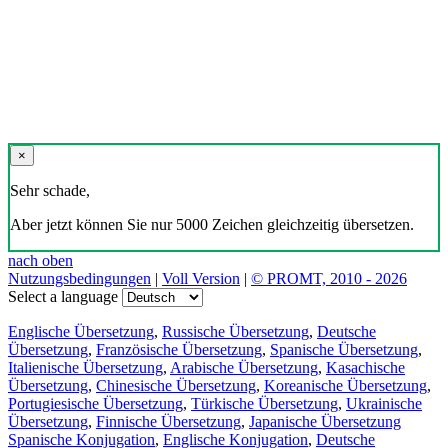
×
Sehr schade,
Aber jetzt können Sie nur 5000 Zeichen gleichzeitig übersetzen.
nach oben
Nutzungsbedingungen
|
Voll Version
|
© PROMT, 2010 - 2026
Select a language
Englische Übersetzung
,
Russische Übersetzung
,
Deutsche
Übersetzung
,
Französische Übersetzung
,
Spanische Übersetzung
,
Italienische Übersetzung
,
Arabische Übersetzung
,
Kasachische
Übersetzung
,
Chinesische Übersetzung
,
Koreanische Übersetzung
,
Portugiesische Übersetzung
,
Türkische Übersetzung
,
Ukrainische
Übersetzung
,
Finnische Übersetzung
,
Japanische Übersetzung
Spanische Konjugation
,
Englische Konjugation
,
Deutsche