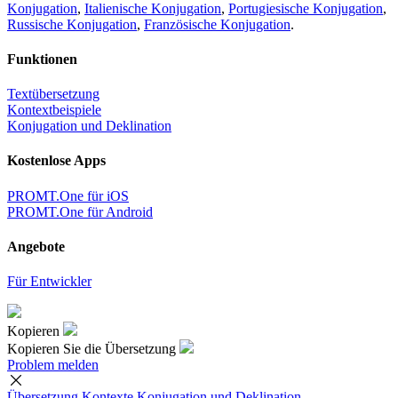
Konjugation
,
Italienische Konjugation
,
Portugiesische Konjugation
,
Russische Konjugation
,
Französische Konjugation
.
Funktionen
Textübersetzung
Kontextbeispiele
Konjugation und Deklination
Kostenlose Apps
PROMT.One für iOS
PROMT.One für Android
Angebote
Für Entwickler
Kopieren
Kopieren Sie die Übersetzung
Problem melden
Übersetzung
Kontexte
Konjugation
und Deklination