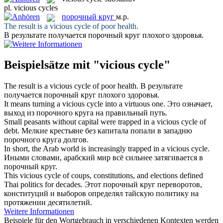
pl.
vicious cycles
порочный круг
м.р.
The result is a
vicious cycle
of poor health.
В результате получается
порочный круг
плохого здоровья.
Beispielsätze mit "vicious cycle"
The result is a
vicious cycle
of poor health.
В результате
получается
порочный круг
плохого здоровья.
It means turning a
vicious cycle
into a virtuous one.
Это означает,
выход из
порочного круга
на правильный путь.
Small peasants without capital were trapped in a
vicious cycle
of
debt.
Мелкие крестьяне без капитала попали в западню
порочного круга
долгов.
In short, the Arab world is increasingly trapped in a
vicious cycle
.
Иными словами, арабский мир всё сильнее затягивается в
порочный круг
.
This
vicious cycle
of coups, constitutions, and elections defined
Thai politics for decades.
Этот
порочный круг
переворотов,
конституций и выборов определял тайскую политику на
протяжении десятилетий.
Weitere Informationen
Beispiele für den Wortgebrauch in verschiedenen Kontexten werden