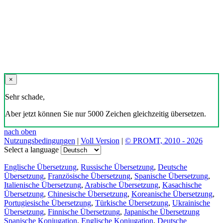
×
Sehr schade,
Aber jetzt können Sie nur 5000 Zeichen gleichzeitig übersetzen.
nach oben
Nutzungsbedingungen
|
Voll Version
|
© PROMT, 2010 - 2026
Select a language
Englische Übersetzung
,
Russische Übersetzung
,
Deutsche
Übersetzung
,
Französische Übersetzung
,
Spanische Übersetzung
,
Italienische Übersetzung
,
Arabische Übersetzung
,
Kasachische
Übersetzung
,
Chinesische Übersetzung
,
Koreanische Übersetzung
,
Portugiesische Übersetzung
,
Türkische Übersetzung
,
Ukrainische
Übersetzung
,
Finnische Übersetzung
,
Japanische Übersetzung
Spanische Konjugation
,
Englische Konjugation
,
Deutsche