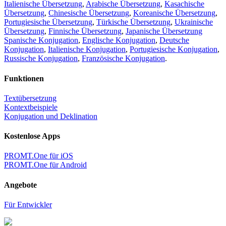
Italienische Übersetzung
,
Arabische Übersetzung
,
Kasachische
Übersetzung
,
Chinesische Übersetzung
,
Koreanische Übersetzung
,
Portugiesische Übersetzung
,
Türkische Übersetzung
,
Ukrainische
Übersetzung
,
Finnische Übersetzung
,
Japanische Übersetzung
Spanische Konjugation
,
Englische Konjugation
,
Deutsche
Konjugation
,
Italienische Konjugation
,
Portugiesische Konjugation
,
Russische Konjugation
,
Französische Konjugation
.
Funktionen
Textübersetzung
Kontextbeispiele
Konjugation und Deklination
Kostenlose Apps
PROMT.One für iOS
PROMT.One für Android
Angebote
Für Entwickler