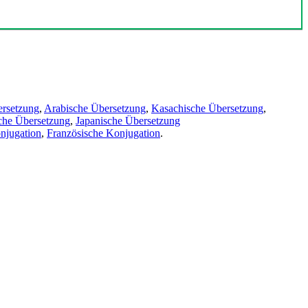
ersetzung
,
Arabische Übersetzung
,
Kasachische Übersetzung
,
che Übersetzung
,
Japanische Übersetzung
njugation
,
Französische Konjugation
.