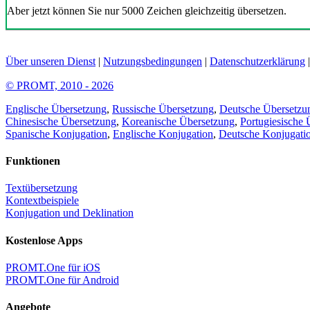
Aber jetzt können Sie nur 5000 Zeichen gleichzeitig übersetzen.
Über unseren Dienst
|
Nutzungsbedingungen
|
Datenschutzerklärung
© PROMT, 2010 - 2026
Englische Übersetzung
,
Russische Übersetzung
,
Deutsche Übersetzu
Chinesische Übersetzung
,
Koreanische Übersetzung
,
Portugiesische 
Spanische Konjugation
,
Englische Konjugation
,
Deutsche Konjugati
Funktionen
Textübersetzung
Kontextbeispiele
Konjugation und Deklination
Kostenlose Apps
PROMT.One für iOS
PROMT.One für Android
Angebote