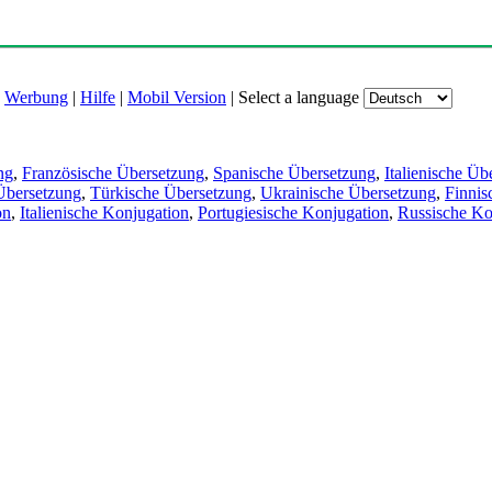
|
Werbung
|
Hilfe
|
Mobil Version
|
Select a language
ng
,
Französische Übersetzung
,
Spanische Übersetzung
,
Italienische Üb
Übersetzung
,
Türkische Übersetzung
,
Ukrainische Übersetzung
,
Finnis
on
,
Italienische Konjugation
,
Portugiesische Konjugation
,
Russische Ko