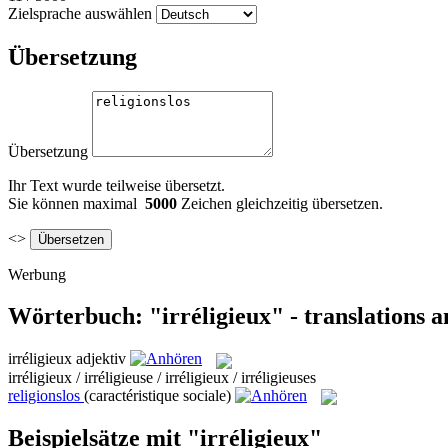
Zielsprache auswählen
Übersetzung
Übersetzung
Ihr Text wurde teilweise übersetzt.
Sie können maximal
5000
Zeichen gleichzeitig übersetzen.
<>
Werbung
Wörterbuch: "irréligieux" - translations 
irréligieux
adjektiv
irréligieux / irréligieuse / irréligieux / irréligieuses
religionslos
(caractéristique sociale)
Beispielsätze mit "irréligieux"