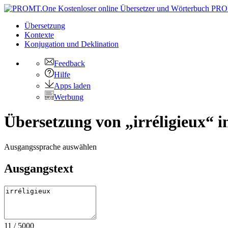
PRO
Übersetzung
Kontexte
Konjugation
und Deklination
Feedback
Hilfe
Apps laden
Werbung
Übersetzung von „irréligieux“ i
Ausgangssprache auswählen
Ausgangstext
11
/
5000