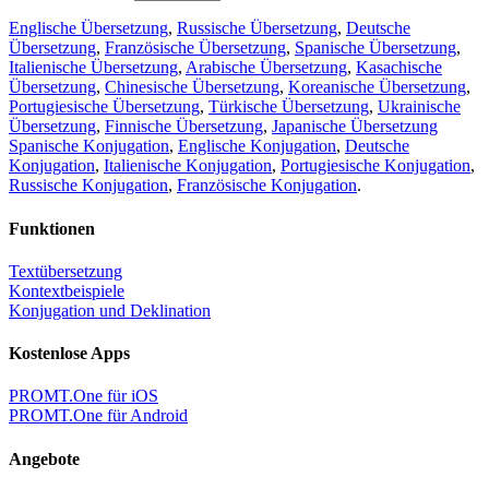
Englische Übersetzung
,
Russische Übersetzung
,
Deutsche
Übersetzung
,
Französische Übersetzung
,
Spanische Übersetzung
,
Italienische Übersetzung
,
Arabische Übersetzung
,
Kasachische
Übersetzung
,
Chinesische Übersetzung
,
Koreanische Übersetzung
,
Portugiesische Übersetzung
,
Türkische Übersetzung
,
Ukrainische
Übersetzung
,
Finnische Übersetzung
,
Japanische Übersetzung
Spanische Konjugation
,
Englische Konjugation
,
Deutsche
Konjugation
,
Italienische Konjugation
,
Portugiesische Konjugation
,
Russische Konjugation
,
Französische Konjugation
.
Funktionen
Textübersetzung
Kontextbeispiele
Konjugation und Deklination
Kostenlose Apps
PROMT.One für iOS
PROMT.One für Android
Angebote