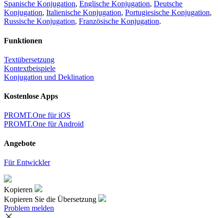
Spanische Konjugation
,
Englische Konjugation
,
Deutsche
Konjugation
,
Italienische Konjugation
,
Portugiesische Konjugation
,
Russische Konjugation
,
Französische Konjugation
.
Funktionen
Textübersetzung
Kontextbeispiele
Konjugation und Deklination
Kostenlose Apps
PROMT.One für iOS
PROMT.One für Android
Angebote
Für Entwickler
Kopieren
Kopieren Sie die Übersetzung
Problem melden