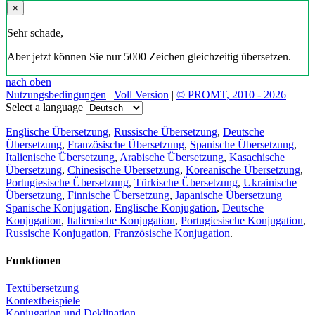
×
Sehr schade,
Aber jetzt können Sie nur 5000 Zeichen gleichzeitig übersetzen.
nach oben
Nutzungsbedingungen
|
Voll Version
|
© PROMT, 2010 - 2026
Select a language
Englische Übersetzung
,
Russische Übersetzung
,
Deutsche
Übersetzung
,
Französische Übersetzung
,
Spanische Übersetzung
,
Italienische Übersetzung
,
Arabische Übersetzung
,
Kasachische
Übersetzung
,
Chinesische Übersetzung
,
Koreanische Übersetzung
,
Portugiesische Übersetzung
,
Türkische Übersetzung
,
Ukrainische
Übersetzung
,
Finnische Übersetzung
,
Japanische Übersetzung
Spanische Konjugation
,
Englische Konjugation
,
Deutsche
Konjugation
,
Italienische Konjugation
,
Portugiesische Konjugation
,
Russische Konjugation
,
Französische Konjugation
.
Funktionen
Textübersetzung
Kontextbeispiele
Konjugation und Deklination