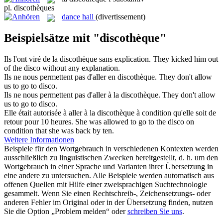
pl.
discothèques
dance hall
(divertissement)
Beispielsätze mit "discothèque"
Ils l'ont viré de la
discothèque
sans explication.
They kicked him out
of the
disco
without any explanation.
Ils ne nous permettent pas d'aller en
discothèque
.
They don't allow
us to go to
disco
.
Ils ne nous permettent pas d'aller à la
discothèque
.
They don't allow
us to go to
disco
.
Elle était autorisée à aller à la
discothèque
à condition qu'elle soit de
retour pour 10 heures.
She was allowed to go to the
disco
on
condition that she was back by ten.
Weitere Informationen
Beispiele für den Wortgebrauch in verschiedenen Kontexten werden
ausschließlich zu linguistischen Zwecken bereitgestellt, d. h. um den
Wortgebrauch in einer Sprache und Varianten ihrer Übersetzung in
eine andere zu untersuchen. Alle Beispiele werden automatisch aus
offenen Quellen mit Hilfe einer zweisprachigen Suchtechnologie
gesammelt. Wenn Sie einen Rechtschreib-, Zeichensetzungs- oder
anderen Fehler im Original oder in der Übersetzung finden, nutzen
Sie die Option „Problem melden“ oder
schreiben Sie uns
.