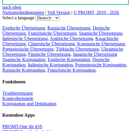
nach oben
Nutzungsbedingungen
|
Voll Version
|
© PROMT, 2010 - 2026
Select a language
Englische Übersetzung
,
Russische Übersetzung
,
Deutsche
Übersetzung
,
Französische Übersetzung
,
Spanische Übersetzung
,
Italienische Übersetzung
,
Arabische Übersetzung
,
Kasachische
Übersetzung
,
Chinesische Übersetzung
,
Koreanische Übersetzung
,
Portugiesische Übersetzung
,
Türkische Übersetzung
,
Ukrainische
Übersetzung
,
Finnische Übersetzung
,
Japanische Übersetzung
Spanische Konjugation
,
Englische Konjugation
,
Deutsche
Konjugation
,
Italienische Konjugation
,
Portugiesische Konjugation
,
Russische Konjugation
,
Französische Konjugation
.
Funktionen
Textübersetzung
Kontextbeispiele
Konjugation und Deklination
Kostenlose Apps
PROMT.One für iOS