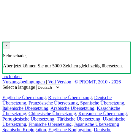
×
Sehr schade,
Aber jetzt können Sie nur 5000 Zeichen gleichzeitig übersetzen.
nach oben
Nutzungsbedingungen
|
Voll Version
|
© PROMT, 2010 - 2026
Select a language
Englische Übersetzung
,
Russische Übersetzung
,
Deutsche
Übersetzung
,
Französische Übersetzung
,
Spanische Übersetzung
,
Italienische Übersetzung
,
Arabische Übersetzung
,
Kasachische
Übersetzung
,
Chinesische Übersetzung
,
Koreanische Übersetzung
,
Portugiesische Übersetzung
,
Türkische Übersetzung
,
Ukrainische
Übersetzung
,
Finnische Übersetzung
,
Japanische Übersetzung
Spanische Konjugation
,
Englische Konjugation
,
Deutsche