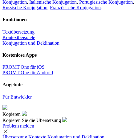
Konjugation
,
Italienische Konjugation
,
Portugiesische Konjugation
,
Russische Konjugation
,
Französische Konjugation
.
Funktionen
Textübersetzung
Kontextbeispiele
Konjugation und Deklination
Kostenlose Apps
PROMT.One für iOS
PROMT.One für Android
Angebote
Für Entwickler
Kopieren
Kopieren Sie die Übersetzung
Problem melden
Übersetzung
Kontexte
Konjugation
und Deklination