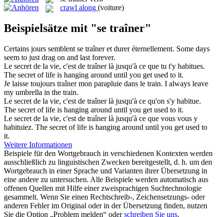
crawl along
(voiture)
Beispielsätze mit "se traîner"
Certains jours semblent
se traîner
et durer éternellement.
Some days
seem to just drag on and last forever.
Le secret de la vie, c'est de
traîner
là jusqu'à ce que tu t'y habitues.
The secret of life is hanging around until you get used to it.
Je laisse toujours
traîner
mon parapluie dans le train.
I always leave
my umbrella in the train.
Le secret de la vie, c'est de
traîner
là jusqu'à ce qu'on s'y habitue.
The secret of life is hanging around until you get used to it.
Le secret de la vie, c'est de
traîner
là jusqu'à ce que vous vous y
habituiez.
The secret of life is hanging around until you get used to
it.
Weitere Informationen
Beispiele für den Wortgebrauch in verschiedenen Kontexten werden
ausschließlich zu linguistischen Zwecken bereitgestellt, d. h. um den
Wortgebrauch in einer Sprache und Varianten ihrer Übersetzung in
eine andere zu untersuchen. Alle Beispiele werden automatisch aus
offenen Quellen mit Hilfe einer zweisprachigen Suchtechnologie
gesammelt. Wenn Sie einen Rechtschreib-, Zeichensetzungs- oder
anderen Fehler im Original oder in der Übersetzung finden, nutzen
Sie die Option „Problem melden“ oder
schreiben Sie uns
.