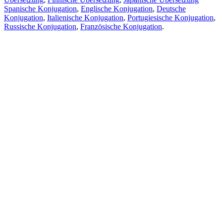
Spanische Konjugation
,
Englische Konjugation
,
Deutsche
Konjugation
,
Italienische Konjugation
,
Portugiesische Konjugation
,
Russische Konjugation
,
Französische Konjugation
.
Funktionen
Textübersetzung
Kontextbeispiele
Konjugation und Deklination
Kostenlose Apps
PROMT.One für iOS
PROMT.One für Android
Angebote
Für Entwickler
Kopieren
Kopieren Sie die Übersetzung
Problem melden