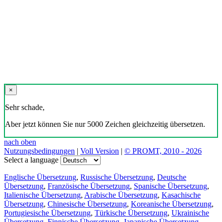
×
Sehr schade,
Aber jetzt können Sie nur 5000 Zeichen gleichzeitig übersetzen.
nach oben
Nutzungsbedingungen
|
Voll Version
|
© PROMT, 2010 - 2026
Select a language
Englische Übersetzung
,
Russische Übersetzung
,
Deutsche
Übersetzung
,
Französische Übersetzung
,
Spanische Übersetzung
,
Italienische Übersetzung
,
Arabische Übersetzung
,
Kasachische
Übersetzung
,
Chinesische Übersetzung
,
Koreanische Übersetzung
,
Portugiesische Übersetzung
,
Türkische Übersetzung
,
Ukrainische
Übersetzung
,
Finnische Übersetzung
,
Japanische Übersetzung