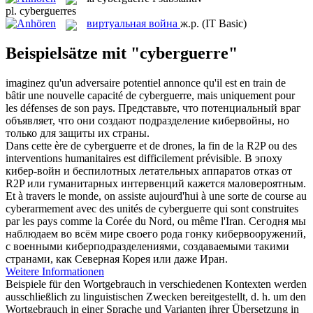
pl.
cyberguerres
виртуальная война
ж.р.
(IT Basic)
Beispielsätze mit "cyberguerre"
imaginez qu'un adversaire potentiel annonce qu'il est en train de
bâtir une nouvelle capacité de
cyberguerre
, mais uniquement pour
les défenses de son pays.
Представьте, что потенциальный враг
объявляет, что они создают подразделение
кибервойны
, но
только для защиты их страны.
Dans cette ère de
cyberguerre
et de drones, la fin de la R2P ou des
interventions humanitaires est difficilement prévisible.
В эпоху
кибер-войн и беспилотных летательных аппаратов отказ от
R2P или гуманитарных интервенций кажется маловероятным.
Et à travers le monde, on assiste aujourd'hui à une sorte de course au
cyberarmement avec des unités de
cyberguerre
qui sont construites
par les pays comme la Corée du Nord, ou même l'Iran.
Сегодня мы
наблюдаем во всём мире своего рода гонку кибервооружений,
с военными киберподразделениями, создаваемыми такими
странами, как Северная Корея или даже Иран.
Weitere Informationen
Beispiele für den Wortgebrauch in verschiedenen Kontexten werden
ausschließlich zu linguistischen Zwecken bereitgestellt, d. h. um den
Wortgebrauch in einer Sprache und Varianten ihrer Übersetzung in