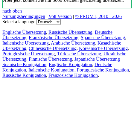
Aber jetzt können Sie nur 5000 Zeichen gleichzeitig übersetzen.
nach oben
Nutzungsbedingungen
|
Voll Version
|
© PROMT, 2010 - 2026
Select a language
Englische Übersetzung
,
Russische Übersetzung
,
Deutsche
Übersetzung
,
Französische Übersetzung
,
Spanische Übersetzung
,
Italienische Übersetzung
,
Arabische Übersetzung
,
Kasachische
Übersetzung
,
Chinesische Übersetzung
,
Koreanische Übersetzung
,
Portugiesische Übersetzung
,
Türkische Übersetzung
,
Ukrainische
Übersetzung
,
Finnische Übersetzung
,
Japanische Übersetzung
Spanische Konjugation
,
Englische Konjugation
,
Deutsche
Konjugation
,
Italienische Konjugation
,
Portugiesische Konjugation
,
Russische Konjugation
,
Französische Konjugation
.
Funktionen
Textübersetzung
Kontextbeispiele
Konjugation und Deklination
Kostenlose Apps
PROMT.One für iOS