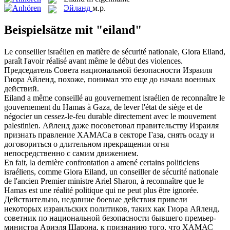
Эйланд
м.р.
Beispielsätze mit "eiland"
Le conseiller israélien en matière de sécurité nationale, Giora
Eiland
,
paraît l'avoir réalisé avant même le début des violences.
Председатель Совета национальной безопасности Израиля
Гиора Айленд, похоже, понимал это еще до начала военных
действий.
Eiland
a même conseillé au gouvernement israélien de reconnaître le
gouvernement du Hamas à Gaza, de lever l'état de siège et de
négocier un cessez-le-feu durable directement avec le mouvement
palestinien.
Айленд даже посоветовал правительству Израиля
признать правление ХАМАСа в секторе Газа, снять осаду и
договориться о длительном прекращении огня
непосредственно с самим движением.
En fait, la dernière confrontation a amené certains politiciens
israéliens, comme Giora
Eiland
, un conseiller de sécurité nationale
de l'ancien Premier ministre Ariel Sharon, à reconnaître que le
Hamas est une réalité politique qui ne peut plus être ignorée.
Действительно, недавние боевые действия привели
некоторых израильских политиков, таких как Гиора Айленд,
советник по национальной безопасности бывшего премьер-
министра Ариэля Шарона, к признанию того, что ХАМАС