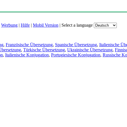
|
Werbung
|
Hilfe
|
Mobil Version
|
Select a language
ng
,
Französische Übersetzung
,
Spanische Übersetzung
,
Italienische Üb
Übersetzung
,
Türkische Übersetzung
,
Ukrainische Übersetzung
,
Finnis
on
,
Italienische Konjugation
,
Portugiesische Konjugation
,
Russische Ko