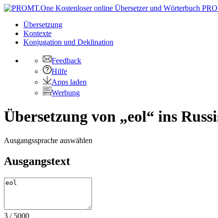
PRO
Übersetzung
Kontexte
Konjugation
und Deklination
Feedback
Hilfe
Apps laden
Werbung
Übersetzung von „eol“ ins Russi
Ausgangssprache auswählen
Ausgangstext
3
/
5000