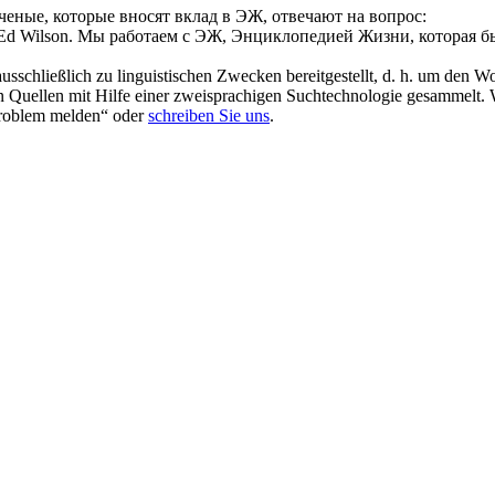
ченые, которые вносят вклад в ЭЖ, отвечают на вопрос:
'Ed Wilson.
Мы работаем с ЭЖ, Энциклопедией Жизни, которая б
schließlich zu linguistischen Zwecken bereitgestellt, d. h. um den Wo
en Quellen mit Hilfe einer zweisprachigen Suchtechnologie gesammelt. 
„Problem melden“ oder
schreiben Sie uns
.