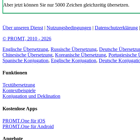
Aber jetzt können Sie nur 5000 Zeichen gleichzeitig übersetzen.
Über unseren Dienst
|
Nutzungsbedingungen
|
Datenschutzerklärung
© PROMT, 2010 - 2026
Englische Übersetzung
,
Russische Übersetzung
,
Deutsche Übersetzu
Chinesische Übersetzung
,
Koreanische Übersetzung
,
Portugiesische 
Spanische Konjugation
,
Englische Konjugation
,
Deutsche Konjugati
Funktionen
Textübersetzung
Kontextbeispiele
Konjugation und Deklination
Kostenlose Apps
PROMT.One für iOS
PROMT.One für Android
Angebote