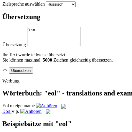
Zielsprache auswählen
Übersetzung
Übersetzung
Ihr Text wurde teilweise übersetzt.
Sie können maximal
5000
Zeichen gleichzeitig übersetzen.
<>
Werbung
Wörterbuch: "eol" - translations and exa
Eol
m
eigenname
Эол
м.р.
Beispielsätze mit "eol"