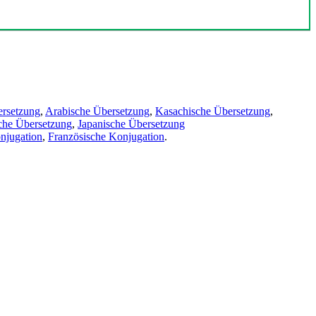
ersetzung
,
Arabische Übersetzung
,
Kasachische Übersetzung
,
che Übersetzung
,
Japanische Übersetzung
njugation
,
Französische Konjugation
.