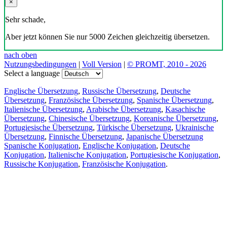
×
Sehr schade,
Aber jetzt können Sie nur 5000 Zeichen gleichzeitig übersetzen.
nach oben
Nutzungsbedingungen
|
Voll Version
|
© PROMT, 2010 - 2026
Select a language
Englische Übersetzung
,
Russische Übersetzung
,
Deutsche
Übersetzung
,
Französische Übersetzung
,
Spanische Übersetzung
,
Italienische Übersetzung
,
Arabische Übersetzung
,
Kasachische
Übersetzung
,
Chinesische Übersetzung
,
Koreanische Übersetzung
,
Portugiesische Übersetzung
,
Türkische Übersetzung
,
Ukrainische
Übersetzung
,
Finnische Übersetzung
,
Japanische Übersetzung
Spanische Konjugation
,
Englische Konjugation
,
Deutsche
Konjugation
,
Italienische Konjugation
,
Portugiesische Konjugation
,
Russische Konjugation
,
Französische Konjugation
.
Funktionen
Textübersetzung
Kontextbeispiele
Konjugation und Deklination