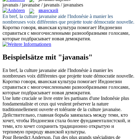
javanais / javanaise / javanais / javanaises
яванский
En bref, la culture
javanaise
aide l'Indonésie à manier les
nombreuses voix différentes que projette toute démocratie nouvelle.
Коротко говоря,
яванская
культура помогает Индонезии
справиться с многочисленными разнообразными голосами,
которые подбрасывает новая демократия.
Beispielsätze mit "javanais"
En bref, la culture
javanaise
aide l'Indonésie à manier les
nombreuses voix différentes que projette toute démocratie nouvelle.
Коротко говоря,
яванская
культура помогает Индонезии
справиться с многочисленными разнообразными голосами,
которые подбрасывает новая демократия.
Une lutte cruciale se livre entre les partisans d'une Indonésie plus
fondamentaliste et ceux qui veulent préserver la nature
traditionnellement ouverte et tolérante de la culture
javanaise
.
Действительно, главная борьба завязалась между теми, кто
хочет, чтобы Индонезия стала более фундаменталистской, и
теми, кто хочет сохранить традиционно открытую и
терпимую природу
яванской
культуры.
Pour Benedict Anderson, l'un des plus grands spécialistes de