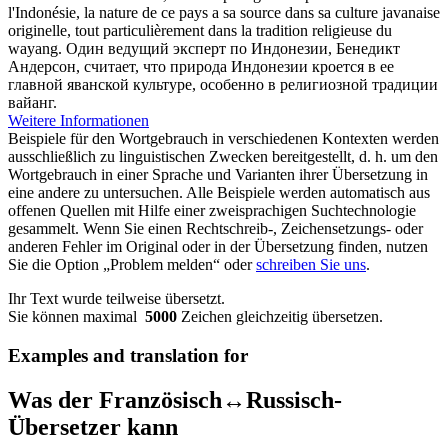
l'Indonésie, la nature de ce pays a sa source dans sa culture
javanaise
originelle, tout particulièrement dans la tradition religieuse du
wayang.
Один ведущий эксперт по Индонезии, Бенедикт
Андерсон, считает, что природа Индонезии кроется в ее
главной
яванской
культуре, особенно в религиозной традиции
вайанг.
Weitere Informationen
Beispiele für den Wortgebrauch in verschiedenen Kontexten werden
ausschließlich zu linguistischen Zwecken bereitgestellt, d. h. um den
Wortgebrauch in einer Sprache und Varianten ihrer Übersetzung in
eine andere zu untersuchen. Alle Beispiele werden automatisch aus
offenen Quellen mit Hilfe einer zweisprachigen Suchtechnologie
gesammelt. Wenn Sie einen Rechtschreib-, Zeichensetzungs- oder
anderen Fehler im Original oder in der Übersetzung finden, nutzen
Sie die Option „Problem melden“ oder
schreiben Sie uns
.
Ihr Text wurde teilweise übersetzt.
Sie können maximal
5000
Zeichen gleichzeitig übersetzen.
Examples and translation for
Was der Französisch↔Russisch-
Übersetzer kann