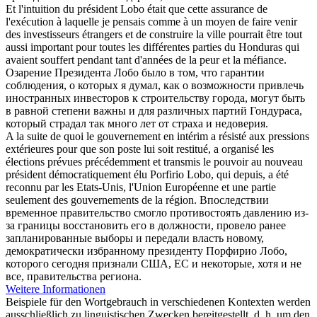
Et l'intuition du président
Lobo
était que cette assurance de
l'exécution à laquelle je pensais comme à un moyen de faire venir
des investisseurs étrangers et de construire la ville pourrait être tout
aussi important pour toutes les différentes parties du Honduras qui
avaient souffert pendant tant d'années de la peur et la méfiance.
Озарение Президента
Лобо
было в том, что гарантии
соблюдения, о которых я думал, как о возможности привлечь
иностранных инвесторов к строительству города, могут быть
в равной степени важны и для различных партий Гондураса,
который страдал так много лет от страха и недоверия.
A la suite de quoi le gouvernement en intérim a résisté aux pressions
extérieures pour que son poste lui soit restitué, a organisé les
élections prévues précédemment et transmis le pouvoir au nouveau
président démocratiquement élu Porfirio
Lobo
, qui depuis, a été
reconnu par les Etats-Unis, l'Union Européenne et une partie
seulement des gouvernements de la région.
Впоследствии
временное правительство смогло противостоять давлению из-
за границы восстановить его в должности, провело ранее
запланированные выборы и передали власть новому,
демократически избранному президенту Порфирио
Лобо
,
которого сегодня признали США, ЕС и некоторые, хотя и не
все, правительства региона.
Weitere Informationen
Beispiele für den Wortgebrauch in verschiedenen Kontexten werden
ausschließlich zu linguistischen Zwecken bereitgestellt, d. h. um den