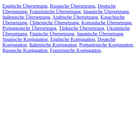
Englische Übersetzung
,
Russische Übersetzung
,
Deutsche
Übersetzung
,
Französische Übersetzung
,
Spanische Übersetzung
,
Italienische Übersetzung
,
Arabische Übersetzung
,
Kasachische
Übersetzung
,
Chinesische Übersetzung
,
Koreanische Übersetzung
,
Portugiesische Übersetzung
,
Türkische Übersetzung
,
Ukrainische
Übersetzung
,
Finnische Übersetzung
,
Japanische Übersetzung
Spanische Konjugation
,
Englische Konjugation
,
Deutsche
Konjugation
,
Italienische Konjugation
,
Portugiesische Konjugation
,
Russische Konjugation
,
Französische Konjugation
.
Funktionen
Textübersetzung
Kontextbeispiele
Konjugation und Deklination
Kostenlose Apps
PROMT.One für iOS
PROMT.One für Android
Angebote