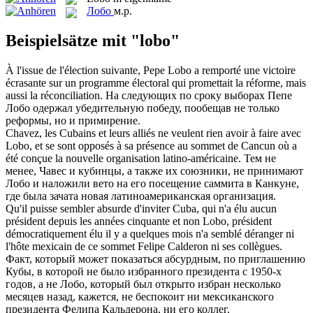
Лобо
м.р.
Beispielsätze mit "lobo"
À l'issue de l'élection suivante, Pepe
Lobo
a remporté une victoire
écrasante sur un programme électoral qui promettait la réforme, mais
aussi la réconciliation.
На следующих по сроку выборах Пепе
Лобо
одержал убедительную победу, пообещав не только
реформы, но и примирение.
Chavez, les Cubains et leurs alliés ne veulent rien avoir à faire avec
Lobo
, et se sont opposés à sa présence au sommet de Cancun où a
été conçue la nouvelle organisation latino-américaine.
Тем не
менее, Чавес и кубинцы, а также их союзники, не принимают
Лобо
и наложили вето на его посещение саммита в Канкуне,
где была зачата новая латиноамериканская организация.
Qu'il puisse sembler absurde d'inviter Cuba, qui n'a élu aucun
président depuis les années cinquante et non
Lobo
, président
démocratiquement élu il y a quelques mois n'a semblé déranger ni
l'hôte mexicain de ce sommet Felipe Calderon ni ses collègues.
Факт, который может показаться абсурдным, по приглашению
Кубы, в которой не было избранного президента с 1950-х
годов, а не
Лобо
, который был открыто избран несколько
месяцев назад, кажется, не беспокоит ни мексиканского
президента Фелипа Кальдерона, ни его коллег.