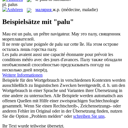
pl.
palus
малярия
ж.р.
(médecine, maladie)
Beispielsätze mit "palu"
Mau est un
palu
, un prêtre navigateur.
Мау это палу, священник
мореплавателей.
Il ne reste qu'une poignée de
palu
sur cette île.
На этом острове
осталась лишь горстка палу.
Les
palu
avaient aussi une capacité étonnante pour prévoir les
conditions météo avec des jours d'avances.
Палу также обладали
необъяснимой способностью предсказывать погоду на
несколько дней вперёд.
Weitere Informationen
Beispiele für den Wortgebrauch in verschiedenen Kontexten werden
ausschließlich zu linguistischen Zwecken bereitgestellt, d. h. um den
Wortgebrauch in einer Sprache und Varianten ihrer Übersetzung in
eine andere zu untersuchen. Alle Beispiele werden automatisch aus
offenen Quellen mit Hilfe einer zweisprachigen Suchtechnologie
gesammelt. Wenn Sie einen Rechtschreib-, Zeichensetzungs- oder
anderen Fehler im Original oder in der Übersetzung finden, nutzen
Sie die Option „Problem melden“ oder
schreiben Sie uns
.
Ihr Text wurde teilweise übersetzt.