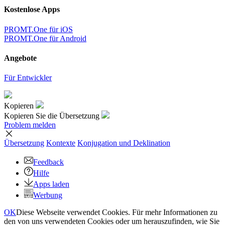
×
Sehr schade,
Aber jetzt können Sie nur 5000 Zeichen gleichzeitig übersetzen.
nach oben
Nutzungsbedingungen
|
Voll Version
|
© PROMT, 2010 - 2026
Select a language
Englische Übersetzung
,
Russische Übersetzung
,
Deutsche
Übersetzung
,
Französische Übersetzung
,
Spanische Übersetzung
,
Italienische Übersetzung
,
Arabische Übersetzung
,
Kasachische
Übersetzung
,
Chinesische Übersetzung
,
Koreanische Übersetzung
,
Portugiesische Übersetzung
,
Türkische Übersetzung
,
Ukrainische
Übersetzung
,
Finnische Übersetzung
,
Japanische Übersetzung
Spanische Konjugation
,
Englische Konjugation
,
Deutsche
Konjugation
,
Italienische Konjugation
,
Portugiesische Konjugation
,