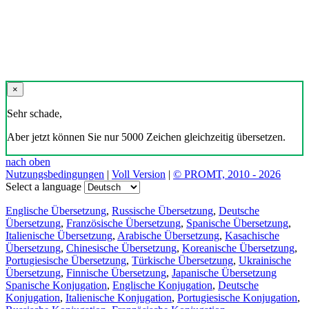
×
Sehr schade,
Aber jetzt können Sie nur 5000 Zeichen gleichzeitig übersetzen.
nach oben
Nutzungsbedingungen
|
Voll Version
|
© PROMT, 2010 - 2026
Select a language
Englische Übersetzung
,
Russische Übersetzung
,
Deutsche
Übersetzung
,
Französische Übersetzung
,
Spanische Übersetzung
,
Italienische Übersetzung
,
Arabische Übersetzung
,
Kasachische
Übersetzung
,
Chinesische Übersetzung
,
Koreanische Übersetzung
,
Portugiesische Übersetzung
,
Türkische Übersetzung
,
Ukrainische
Übersetzung
,
Finnische Übersetzung
,
Japanische Übersetzung
Spanische Konjugation
,
Englische Konjugation
,
Deutsche
Konjugation
,
Italienische Konjugation
,
Portugiesische Konjugation
,