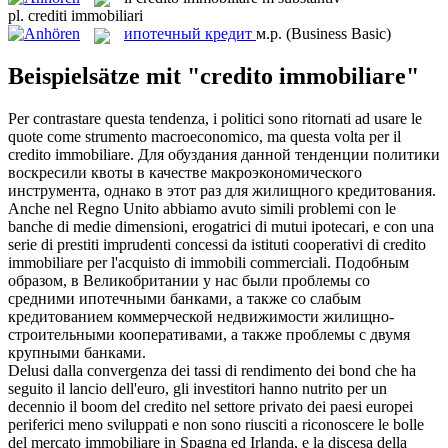
pl.
crediti immobiliari
ипотечный кредит
м.р.
(Business Basic)
Beispielsätze mit "credito immobiliare"
Per contrastare questa tendenza, i politici sono ritornati ad usare le
quote come strumento macroeconomico, ma questa volta per il
credito immobiliare
.
Для обуздания данной тенденции политики
воскресили квоты в качестве макроэкономического
инструмента, однако в этот раз для жилищного кредитования.
Anche nel Regno Unito abbiamo avuto simili problemi con le
banche di medie dimensioni, erogatrici di mutui ipotecari, e con una
serie di prestiti imprudenti concessi da istituti cooperativi di
credito
immobiliare
per l'acquisto di immobili commerciali.
Подобным
образом, в Великобритании у нас были проблемы со
средними ипотечными банками, а также со слабым
кредитованием коммерческой недвижимости жилищно-
строительными кооперативами, а также проблемы с двумя
крупными банками.
Delusi dalla convergenza dei tassi di rendimento dei bond che ha
seguito il lancio dell'euro, gli investitori hanno nutrito per un
decennio il boom del
credito
nel settore privato dei paesi europei
periferici meno sviluppati e non sono riusciti a riconoscere le bolle
del mercato
immobiliare
in Spagna ed Irlanda, e la discesa della