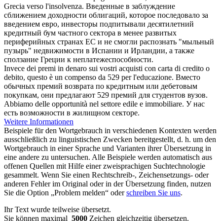
Grecia verso l'insolvenza.
Введенные в заблуждение
сближением доходности облигаций, которое последовало за
введением евро, инвесторы подпитывали десятилетний
кредитный бум частного сектора в менее развитых
периферийных странах ЕС и не смогли распознать "мыльный
пузырь" недвижимости в Испании и Ирландии, а также
сползание Греции к неплатежеспособности.
Invece dei premi in denaro sui vostri acquisti con carta di
credito
o
debito, questo è un compenso da 529 per l'educazione.
Вместо
обычных премий возврата по кредитным или дебетовым
покупкам, они предлагают 529 премий для студентов вузов.
Abbiamo delle opportunità nel settore edile e
immobiliare
.
У нас
есть возможности в жилищном секторе.
Weitere Informationen
Beispiele für den Wortgebrauch in verschiedenen Kontexten werden
ausschließlich zu linguistischen Zwecken bereitgestellt, d. h. um den
Wortgebrauch in einer Sprache und Varianten ihrer Übersetzung in
eine andere zu untersuchen. Alle Beispiele werden automatisch aus
offenen Quellen mit Hilfe einer zweisprachigen Suchtechnologie
gesammelt. Wenn Sie einen Rechtschreib-, Zeichensetzungs- oder
anderen Fehler im Original oder in der Übersetzung finden, nutzen
Sie die Option „Problem melden“ oder
schreiben Sie uns
.
Ihr Text wurde teilweise übersetzt.
Sie können maximal
5000
Zeichen gleichzeitig übersetzen.