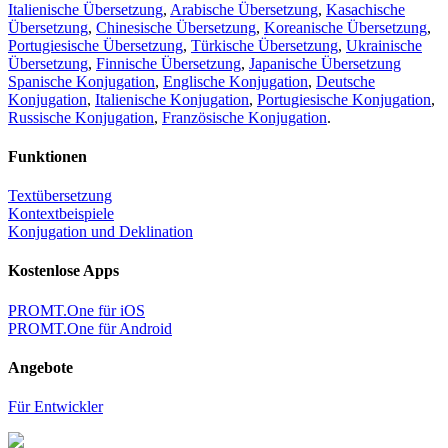
Italienische Übersetzung
,
Arabische Übersetzung
,
Kasachische
Übersetzung
,
Chinesische Übersetzung
,
Koreanische Übersetzung
,
Portugiesische Übersetzung
,
Türkische Übersetzung
,
Ukrainische
Übersetzung
,
Finnische Übersetzung
,
Japanische Übersetzung
Spanische Konjugation
,
Englische Konjugation
,
Deutsche
Konjugation
,
Italienische Konjugation
,
Portugiesische Konjugation
,
Russische Konjugation
,
Französische Konjugation
.
Funktionen
Textübersetzung
Kontextbeispiele
Konjugation und Deklination
Kostenlose Apps
PROMT.One für iOS
PROMT.One für Android
Angebote
Für Entwickler