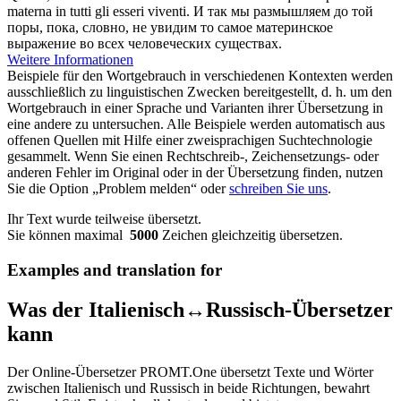
materna
in tutti gli esseri viventi.
И так мы размышляем до той
поры, пока, словно, не увидим то самое
материнское
выражение во всех человеческих существах.
Weitere Informationen
Beispiele für den Wortgebrauch in verschiedenen Kontexten werden
ausschließlich zu linguistischen Zwecken bereitgestellt, d. h. um den
Wortgebrauch in einer Sprache und Varianten ihrer Übersetzung in
eine andere zu untersuchen. Alle Beispiele werden automatisch aus
offenen Quellen mit Hilfe einer zweisprachigen Suchtechnologie
gesammelt. Wenn Sie einen Rechtschreib-, Zeichensetzungs- oder
anderen Fehler im Original oder in der Übersetzung finden, nutzen
Sie die Option „Problem melden“ oder
schreiben Sie uns
.
Ihr Text wurde teilweise übersetzt.
Sie können maximal
5000
Zeichen gleichzeitig übersetzen.
Examples and translation for
Was der Italienisch↔Russisch-Übersetzer
kann
Der Online-Übersetzer PROMT.One übersetzt Texte und Wörter
zwischen Italienisch und Russisch in beide Richtungen, bewahrt