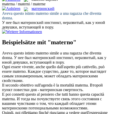
materna / materni / materne
материнский
Aveva questo istinto
materno
simile a una ragazza che diventa
donna.
У нее был
материнский
инстинкт, неразвитый, как у юной
девушки, вступающей в пору.
Beispielsätze mit "materno"
Aveva questo istinto
materno
simile a una ragazza che diventa
donna.
У нее был
материнский
инстинкт, неразвитый, как у
юной девушки, вступающей в пору.
Ogni essere vivente, anche quello dall'aspetto più cattivello, può
essere
materno
.
Каждое существо, даже то, которое выглядит
самым злонамеренным, может обладать
материнскими
свойствами.
Il secondo obiettivo sull'agenda è la mortalità
materna
.
Второй
пункт повестки дня -
материнская
смертность.
E poi connetti questo al pensiero che tutti hanno questa capacità
materna
.
И тогда вы почувствуете связь этого состояния с
вашими чувствами о том, что каждый обладает этими
материнскими
потенциальными возможностями.
Quindi, noi riflettiamo finché riusciamo a vedere quell'espressione