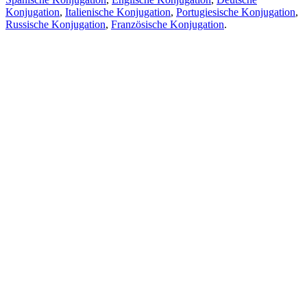
Konjugation
,
Italienische Konjugation
,
Portugiesische Konjugation
,
Russische Konjugation
,
Französische Konjugation
.
Funktionen
Textübersetzung
Kontextbeispiele
Konjugation und Deklination
Kostenlose Apps
PROMT.One für iOS
PROMT.One für Android
Angebote
Für Entwickler
Kopieren
Kopieren Sie die Übersetzung
Problem melden