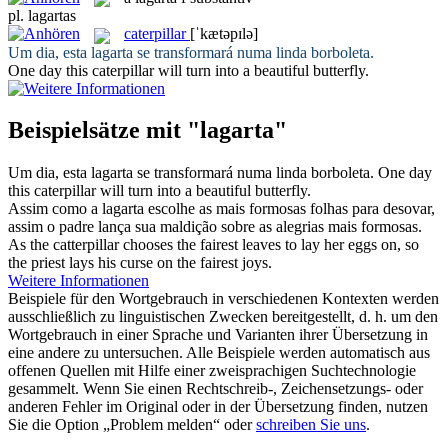
pl.
lagartas
caterpillar
[ˈkætəpɪlə]
Um dia, esta
lagarta
se transformará numa linda borboleta.
One day this
caterpillar
will turn into a beautiful butterfly.
Beispielsätze mit "lagarta"
Um dia, esta
lagarta
se transformará numa linda borboleta.
One day
this
caterpillar
will turn into a beautiful butterfly.
Assim como a
lagarta
escolhe as mais formosas folhas para desovar,
assim o padre lança sua maldição sobre as alegrias mais formosas.
As the catterpillar chooses the fairest leaves to lay her eggs on, so
the priest lays his curse on the fairest joys.
Weitere Informationen
Beispiele für den Wortgebrauch in verschiedenen Kontexten werden
ausschließlich zu linguistischen Zwecken bereitgestellt, d. h. um den
Wortgebrauch in einer Sprache und Varianten ihrer Übersetzung in
eine andere zu untersuchen. Alle Beispiele werden automatisch aus
offenen Quellen mit Hilfe einer zweisprachigen Suchtechnologie
gesammelt. Wenn Sie einen Rechtschreib-, Zeichensetzungs- oder
anderen Fehler im Original oder in der Übersetzung finden, nutzen
Sie die Option „Problem melden“ oder
schreiben Sie uns
.