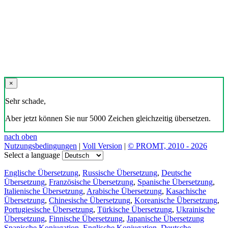
×
Sehr schade,
Aber jetzt können Sie nur 5000 Zeichen gleichzeitig übersetzen.
nach oben
Nutzungsbedingungen
|
Voll Version
|
© PROMT, 2010 - 2026
Select a language
Englische Übersetzung
,
Russische Übersetzung
,
Deutsche
Übersetzung
,
Französische Übersetzung
,
Spanische Übersetzung
,
Italienische Übersetzung
,
Arabische Übersetzung
,
Kasachische
Übersetzung
,
Chinesische Übersetzung
,
Koreanische Übersetzung
,
Portugiesische Übersetzung
,
Türkische Übersetzung
,
Ukrainische
Übersetzung
,
Finnische Übersetzung
,
Japanische Übersetzung
Spanische Konjugation
,
Englische Konjugation
,
Deutsche