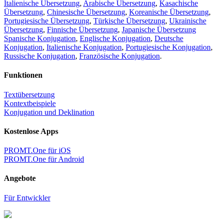
Italienische Übersetzung
,
Arabische Übersetzung
,
Kasachische
Übersetzung
,
Chinesische Übersetzung
,
Koreanische Übersetzung
,
Portugiesische Übersetzung
,
Türkische Übersetzung
,
Ukrainische
Übersetzung
,
Finnische Übersetzung
,
Japanische Übersetzung
Spanische Konjugation
,
Englische Konjugation
,
Deutsche
Konjugation
,
Italienische Konjugation
,
Portugiesische Konjugation
,
Russische Konjugation
,
Französische Konjugation
.
Funktionen
Textübersetzung
Kontextbeispiele
Konjugation und Deklination
Kostenlose Apps
PROMT.One für iOS
PROMT.One für Android
Angebote
Für Entwickler