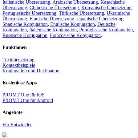
Italienische Übersetzung
,
Arabische Übersetzung
,
Kasachische
Übersetzung
,
Chinesische Übersetzung
,
Koreanische Übersetzung
,
Portugiesische Übersetzung
,
Türkische Übersetzung
,
Ukrainische
Übersetzung
,
Finnische Übersetzung
,
Japanische Übersetzung
Spanische Konjugation
,
Englische Konjugation
,
Deutsche
Konjugation
,
Italienische Konjugation
,
Portugiesische Konjugation
,
Russische Konjugation
,
Französische Konjugation
.
Funktionen
Textübersetzung
Kontextbeispiele
Konjugation und Deklination
Kostenlose Apps
PROMT.One für iOS
PROMT.One für Android
Angebote
Für Entwickler