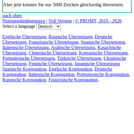
Aber jetzt können Sie nur 5000 Zeichen gleichzeitig übersetzen.
nach oben
Nutzungsbedingungen
|
Voll Version
|
© PROMT, 2010 - 2026
Select a language
Englische Übersetzung
,
Russische Übersetzung
,
Deutsche
Übersetzung
,
Französische Übersetzung
,
Spanische Übersetzung
,
Italienische Übersetzung
,
Arabische Übersetzung
,
Kasachische
Übersetzung
,
Chinesische Übersetzung
,
Koreanische Übersetzung
,
Portugiesische Übersetzung
,
Türkische Übersetzung
,
Ukrainische
Übersetzung
,
Finnische Übersetzung
,
Japanische Übersetzung
Spanische Konjugation
,
Englische Konjugation
,
Deutsche
Konjugation
,
Italienische Konjugation
,
Portugiesische Konjugation
,
Russische Konjugation
,
Französische Konjugation
.
Funktionen
Textübersetzung
Kontextbeispiele
Konjugation und Deklination
Kostenlose Apps