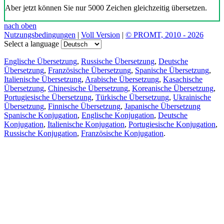
Aber jetzt können Sie nur 5000 Zeichen gleichzeitig übersetzen.
nach oben
Nutzungsbedingungen
|
Voll Version
|
© PROMT, 2010 - 2026
Select a language
Englische Übersetzung
,
Russische Übersetzung
,
Deutsche
Übersetzung
,
Französische Übersetzung
,
Spanische Übersetzung
,
Italienische Übersetzung
,
Arabische Übersetzung
,
Kasachische
Übersetzung
,
Chinesische Übersetzung
,
Koreanische Übersetzung
,
Portugiesische Übersetzung
,
Türkische Übersetzung
,
Ukrainische
Übersetzung
,
Finnische Übersetzung
,
Japanische Übersetzung
Spanische Konjugation
,
Englische Konjugation
,
Deutsche
Konjugation
,
Italienische Konjugation
,
Portugiesische Konjugation
,
Russische Konjugation
,
Französische Konjugation
.
Funktionen
Textübersetzung
Kontextbeispiele
Konjugation und Deklination
Kostenlose Apps