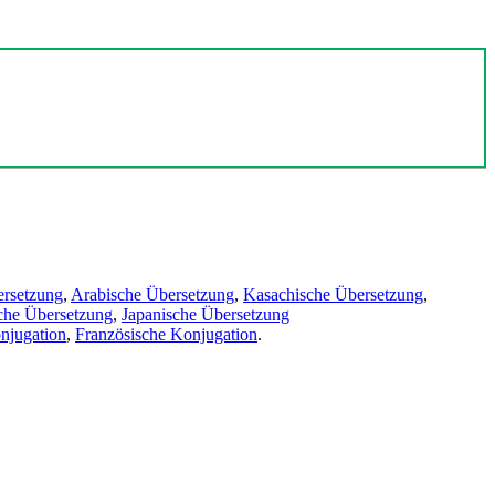
ersetzung
,
Arabische Übersetzung
,
Kasachische Übersetzung
,
che Übersetzung
,
Japanische Übersetzung
njugation
,
Französische Konjugation
.