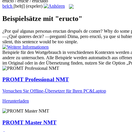
eructo / eructé / eructado
belch
[beltʃ]
(expeler)
Beispielsätze mit "eructo"
¿Por qué algunas personas
eructan
después de comer?
Why do some 
—¿Qué quieres decir? —preguntó Dima, pero
eructó
, ya que si hubi
silent, this sentence would be too simple.
Beispiele für den Wortgebrauch in verschiedenen Kontexten werden aus
andere zu untersuchen. Alle Beispiele werden automatisch aus offen
im Original oder in der Übersetzung finden, nutzen Sie die Option 
PROMT Professional NMT
Versuchen Sie Offline-Übersetzer für Ihren PC&Laptop
Herunterladen
PROMT Master NMT