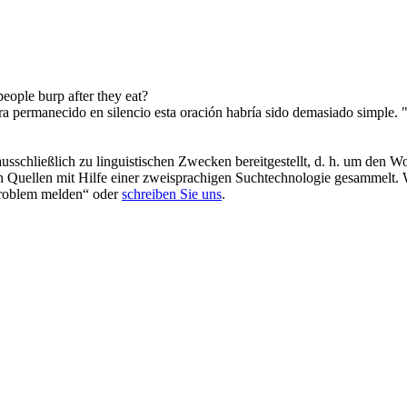
people
burp
after they eat?
era permanecido en silencio esta oración habría sido demasiado simple.
schließlich zu linguistischen Zwecken bereitgestellt, d. h. um den Wo
en Quellen mit Hilfe einer zweisprachigen Suchtechnologie gesammelt. 
„Problem melden“ oder
schreiben Sie uns
.