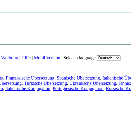
|
Werbung
|
Hilfe
|
Mobil Version
|
Select a language
ng
,
Französische Übersetzung
,
Spanische Übersetzung
,
Italienische Üb
Übersetzung
,
Türkische Übersetzung
,
Ukrainische Übersetzung
,
Finnis
on
,
Italienische Konjugation
,
Portugiesische Konjugation
,
Russische Ko