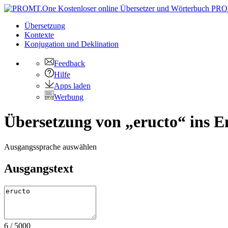
PRO
Übersetzung
Kontexte
Konjugation
und Deklination
Feedback
Hilfe
Apps laden
Werbung
Übersetzung von „eructo“ ins E
Ausgangssprache auswählen
Ausgangstext
6
/
5000