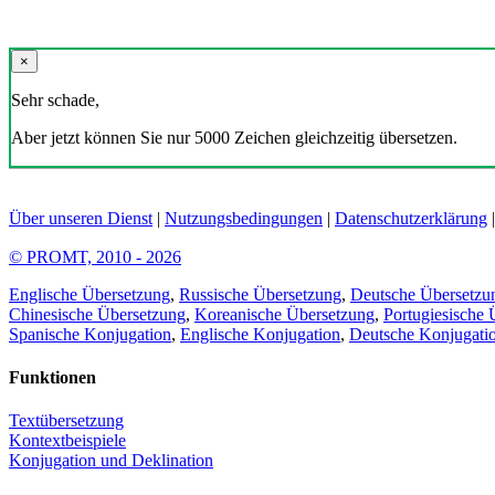
×
Sehr schade,
Aber jetzt können Sie nur 5000 Zeichen gleichzeitig übersetzen.
Über unseren Dienst
|
Nutzungsbedingungen
|
Datenschutzerklärung
© PROMT, 2010 - 2026
Englische Übersetzung
,
Russische Übersetzung
,
Deutsche Übersetzu
Chinesische Übersetzung
,
Koreanische Übersetzung
,
Portugiesische 
Spanische Konjugation
,
Englische Konjugation
,
Deutsche Konjugati
Funktionen
Textübersetzung
Kontextbeispiele
Konjugation und Deklination