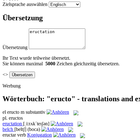
Zielsprache auswählen
Übersetzung
Übersetzung
Ihr Text wurde teilweise übersetzt.
Sie können maximal
5000
Zeichen gleichzeitig übersetzen.
<>
Werbung
Wörterbuch: "eructo" - translations and 
el
eructo
m
substantiv
pl.
eructos
eructation
[ˌi:rʌkˈteɪʃən]
belch
[beltʃ]
(boca)
eructar
verb
Konjugation