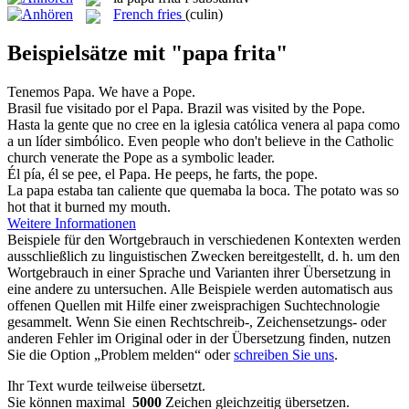
French fries
(culin)
Beispielsätze mit "papa frita"
Tenemos
Papa
.
We have a
Pope
.
Brasil fue visitado por el
Papa
.
Brazil was visited by the
Pope
.
Hasta la gente que no cree en la iglesia católica venera al
papa
como
a un líder simbólico.
Even people who don't believe in the Catholic
church venerate the
Pope
as a symbolic leader.
Él pía, él se pee, el
Papa
.
He peeps, he farts, the
pope
.
La
papa
estaba tan caliente que quemaba la boca.
The
potato
was so
hot that it burned my mouth.
Weitere Informationen
Beispiele für den Wortgebrauch in verschiedenen Kontexten werden
ausschließlich zu linguistischen Zwecken bereitgestellt, d. h. um den
Wortgebrauch in einer Sprache und Varianten ihrer Übersetzung in
eine andere zu untersuchen. Alle Beispiele werden automatisch aus
offenen Quellen mit Hilfe einer zweisprachigen Suchtechnologie
gesammelt. Wenn Sie einen Rechtschreib-, Zeichensetzungs- oder
anderen Fehler im Original oder in der Übersetzung finden, nutzen
Sie die Option „Problem melden“ oder
schreiben Sie uns
.
Ihr Text wurde teilweise übersetzt.
Sie können maximal
5000
Zeichen gleichzeitig übersetzen.