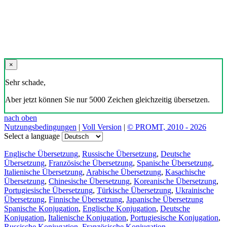
×
Sehr schade,
Aber jetzt können Sie nur 5000 Zeichen gleichzeitig übersetzen.
nach oben
Nutzungsbedingungen
|
Voll Version
|
© PROMT, 2010 - 2026
Select a language
Englische Übersetzung
,
Russische Übersetzung
,
Deutsche
Übersetzung
,
Französische Übersetzung
,
Spanische Übersetzung
,
Italienische Übersetzung
,
Arabische Übersetzung
,
Kasachische
Übersetzung
,
Chinesische Übersetzung
,
Koreanische Übersetzung
,
Portugiesische Übersetzung
,
Türkische Übersetzung
,
Ukrainische
Übersetzung
,
Finnische Übersetzung
,
Japanische Übersetzung
Spanische Konjugation
,
Englische Konjugation
,
Deutsche
Konjugation
,
Italienische Konjugation
,
Portugiesische Konjugation
,
Russische Konjugation
,
Französische Konjugation
.