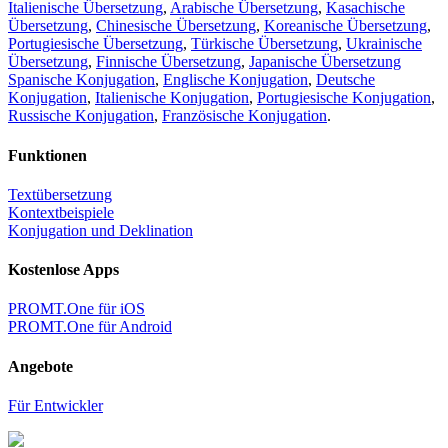
Italienische Übersetzung
,
Arabische Übersetzung
,
Kasachische
Übersetzung
,
Chinesische Übersetzung
,
Koreanische Übersetzung
,
Portugiesische Übersetzung
,
Türkische Übersetzung
,
Ukrainische
Übersetzung
,
Finnische Übersetzung
,
Japanische Übersetzung
Spanische Konjugation
,
Englische Konjugation
,
Deutsche
Konjugation
,
Italienische Konjugation
,
Portugiesische Konjugation
,
Russische Konjugation
,
Französische Konjugation
.
Funktionen
Textübersetzung
Kontextbeispiele
Konjugation und Deklination
Kostenlose Apps
PROMT.One für iOS
PROMT.One für Android
Angebote
Für Entwickler