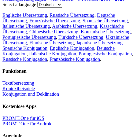
Select a language
Englische Übersetzung
,
Russische Übersetzung
,
Deutsche
Übersetzung
,
Französische Übersetzung
,
Spanische Übersetzung
,
Italienische Übersetzung
,
Arabische Übersetzung
,
Kasachische
Übersetzung
,
Chinesische Übersetzung
,
Koreanische Übersetzung
,
Portugiesische Übersetzung
,
Türkische Übersetzung
,
Ukrainische
Übersetzung
,
Finnische Übersetzung
,
Japanische Übersetzung
Spanische Konjugation
,
Englische Konjugation
,
Deutsche
Konjugation
,
Italienische Konjugation
,
Portugiesische Konjugation
,
Russische Konjugation
,
Französische Konjugation
.
Funktionen
Textübersetzung
Kontextbeispiele
Konjugation und Deklination
Kostenlose Apps
PROMT.One für iOS
PROMT.One für Android
Angebote