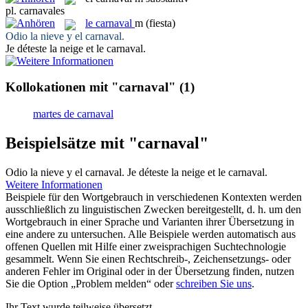
pl.
carnavales
le
carnaval
m
(fiesta)
Odio la nieve y el
carnaval
.
Je déteste la neige et le
carnaval
.
Kollokationen mit "carnaval"
(1)
martes de carnaval
Beispielsätze mit "carnaval"
Odio la nieve y el
carnaval
.
Je déteste la neige et le
carnaval
.
Weitere Informationen
Beispiele für den Wortgebrauch in verschiedenen Kontexten werden
ausschließlich zu linguistischen Zwecken bereitgestellt, d. h. um den
Wortgebrauch in einer Sprache und Varianten ihrer Übersetzung in
eine andere zu untersuchen. Alle Beispiele werden automatisch aus
offenen Quellen mit Hilfe einer zweisprachigen Suchtechnologie
gesammelt. Wenn Sie einen Rechtschreib-, Zeichensetzungs- oder
anderen Fehler im Original oder in der Übersetzung finden, nutzen
Sie die Option „Problem melden“ oder
schreiben Sie uns
.
Ihr Text wurde teilweise übersetzt.