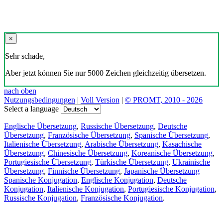
×
Sehr schade,
Aber jetzt können Sie nur 5000 Zeichen gleichzeitig übersetzen.
nach oben
Nutzungsbedingungen
|
Voll Version
|
© PROMT, 2010 - 2026
Select a language
Englische Übersetzung
,
Russische Übersetzung
,
Deutsche
Übersetzung
,
Französische Übersetzung
,
Spanische Übersetzung
,
Italienische Übersetzung
,
Arabische Übersetzung
,
Kasachische
Übersetzung
,
Chinesische Übersetzung
,
Koreanische Übersetzung
,
Portugiesische Übersetzung
,
Türkische Übersetzung
,
Ukrainische
Übersetzung
,
Finnische Übersetzung
,
Japanische Übersetzung
Spanische Konjugation
,
Englische Konjugation
,
Deutsche
Konjugation
,
Italienische Konjugation
,
Portugiesische Konjugation
,
Russische Konjugation
,
Französische Konjugation
.
Funktionen