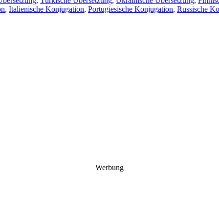
Übersetzung
,
Türkische Übersetzung
,
Ukrainische Übersetzung
,
Finnis
on
,
Italienische Konjugation
,
Portugiesische Konjugation
,
Russische Ko
Werbung