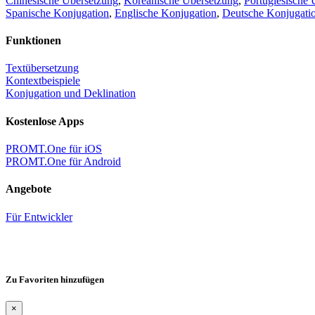
Chinesische Übersetzung
,
Koreanische Übersetzung
,
Portugiesische 
Spanische Konjugation
,
Englische Konjugation
,
Deutsche Konjugati
Funktionen
Textübersetzung
Kontextbeispiele
Konjugation und Deklination
Kostenlose Apps
PROMT.One für iOS
PROMT.One für Android
Angebote
Für Entwickler
Zu Favoriten hinzufügen
×