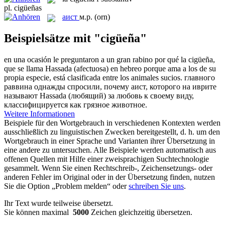
pl.
cigüeñas
аист
м.р.
(orn)
Beispielsätze mit "cigüeña"
en una ocasión le preguntaron a un gran rabino por qué la
cigüeña
,
que se llama Hassada (afectuosa) en hebreo porque ama a los de su
propia especie, está clasificada entre los animales sucios.
главного
раввина однажды спросили, почему
аист
, которого на иврите
называют Hassada (любящий) за любовь к своему виду,
классифицируется как грязное животное.
Weitere Informationen
Beispiele für den Wortgebrauch in verschiedenen Kontexten werden
ausschließlich zu linguistischen Zwecken bereitgestellt, d. h. um den
Wortgebrauch in einer Sprache und Varianten ihrer Übersetzung in
eine andere zu untersuchen. Alle Beispiele werden automatisch aus
offenen Quellen mit Hilfe einer zweisprachigen Suchtechnologie
gesammelt. Wenn Sie einen Rechtschreib-, Zeichensetzungs- oder
anderen Fehler im Original oder in der Übersetzung finden, nutzen
Sie die Option „Problem melden“ oder
schreiben Sie uns
.
Ihr Text wurde teilweise übersetzt.
Sie können maximal
5000
Zeichen gleichzeitig übersetzen.