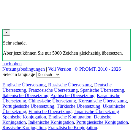
×
Sehr schade,
Aber jetzt können Sie nur 5000 Zeichen gleichzeitig übersetzen.
nach oben
Nutzungsbedingungen
|
Voll Version
|
© PROMT, 2010 - 2026
Select a language
Englische Übersetzung
,
Russische Übersetzung
,
Deutsche
Übersetzung
,
Französische Übersetzung
,
Spanische Übersetzung
,
Italienische Übersetzung
,
Arabische Übersetzung
,
Kasachische
Übersetzung
,
Chinesische Übersetzung
,
Koreanische Übersetzung
,
Portugiesische Übersetzung
,
Türkische Übersetzung
,
Ukrainische
Übersetzung
,
Finnische Übersetzung
,
Japanische Übersetzung
Spanische Konjugation
,
Englische Konjugation
,
Deutsche
Konjugation
,
Italienische Konjugation
,
Portugiesische Konjugation
,
Russische Konjugation
,
Französische Konjugation
.