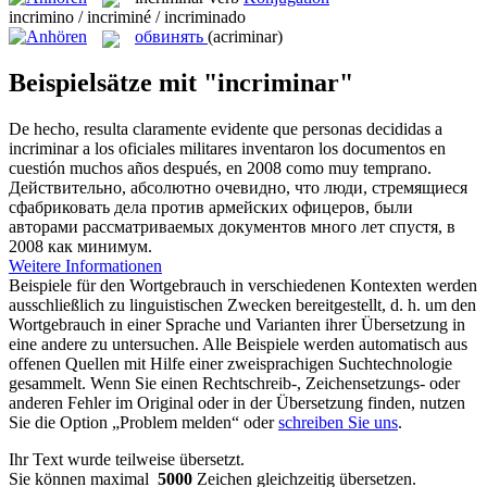
incrimino / incriminé / incriminado
обвинять
(acriminar)
Beispielsätze mit "incriminar"
De hecho, resulta claramente evidente que personas decididas a
incriminar
a los oficiales militares inventaron los documentos en
cuestión muchos años después, en 2008 como muy temprano.
Действительно, абсолютно очевидно, что люди, стремящиеся
сфабриковать дела против армейских офицеров, были
авторами рассматриваемых документов много лет спустя, в
2008 как минимум.
Weitere Informationen
Beispiele für den Wortgebrauch in verschiedenen Kontexten werden
ausschließlich zu linguistischen Zwecken bereitgestellt, d. h. um den
Wortgebrauch in einer Sprache und Varianten ihrer Übersetzung in
eine andere zu untersuchen. Alle Beispiele werden automatisch aus
offenen Quellen mit Hilfe einer zweisprachigen Suchtechnologie
gesammelt. Wenn Sie einen Rechtschreib-, Zeichensetzungs- oder
anderen Fehler im Original oder in der Übersetzung finden, nutzen
Sie die Option „Problem melden“ oder
schreiben Sie uns
.
Ihr Text wurde teilweise übersetzt.
Sie können maximal
5000
Zeichen gleichzeitig übersetzen.