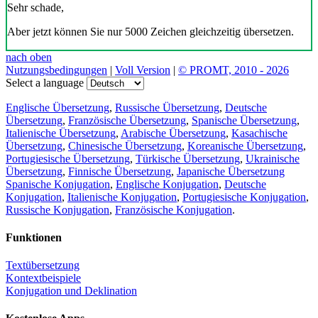
Sehr schade,
Aber jetzt können Sie nur 5000 Zeichen gleichzeitig übersetzen.
nach oben
Nutzungsbedingungen
|
Voll Version
|
© PROMT, 2010 - 2026
Select a language
Englische Übersetzung
,
Russische Übersetzung
,
Deutsche
Übersetzung
,
Französische Übersetzung
,
Spanische Übersetzung
,
Italienische Übersetzung
,
Arabische Übersetzung
,
Kasachische
Übersetzung
,
Chinesische Übersetzung
,
Koreanische Übersetzung
,
Portugiesische Übersetzung
,
Türkische Übersetzung
,
Ukrainische
Übersetzung
,
Finnische Übersetzung
,
Japanische Übersetzung
Spanische Konjugation
,
Englische Konjugation
,
Deutsche
Konjugation
,
Italienische Konjugation
,
Portugiesische Konjugation
,
Russische Konjugation
,
Französische Konjugation
.
Funktionen
Textübersetzung
Kontextbeispiele
Konjugation und Deklination