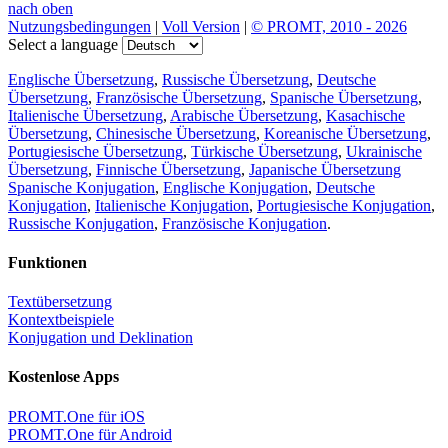
nach oben
Nutzungsbedingungen
|
Voll Version
|
© PROMT, 2010 - 2026
Select a language
Englische Übersetzung
,
Russische Übersetzung
,
Deutsche
Übersetzung
,
Französische Übersetzung
,
Spanische Übersetzung
,
Italienische Übersetzung
,
Arabische Übersetzung
,
Kasachische
Übersetzung
,
Chinesische Übersetzung
,
Koreanische Übersetzung
,
Portugiesische Übersetzung
,
Türkische Übersetzung
,
Ukrainische
Übersetzung
,
Finnische Übersetzung
,
Japanische Übersetzung
Spanische Konjugation
,
Englische Konjugation
,
Deutsche
Konjugation
,
Italienische Konjugation
,
Portugiesische Konjugation
,
Russische Konjugation
,
Französische Konjugation
.
Funktionen
Textübersetzung
Kontextbeispiele
Konjugation und Deklination
Kostenlose Apps
PROMT.One für iOS
PROMT.One für Android