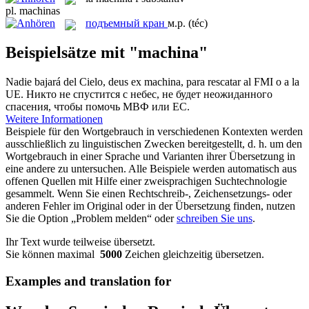
pl.
machinas
подъемный кран
м.р.
(téc)
Beispielsätze mit "machina"
Nadie bajará del Cielo, deus ex
machina
, para rescatar al FMI o a la
UE.
Никто не спустится с небес, не будет неожиданного
спасения, чтобы помочь МВФ или ЕС.
Weitere Informationen
Beispiele für den Wortgebrauch in verschiedenen Kontexten werden
ausschließlich zu linguistischen Zwecken bereitgestellt, d. h. um den
Wortgebrauch in einer Sprache und Varianten ihrer Übersetzung in
eine andere zu untersuchen. Alle Beispiele werden automatisch aus
offenen Quellen mit Hilfe einer zweisprachigen Suchtechnologie
gesammelt. Wenn Sie einen Rechtschreib-, Zeichensetzungs- oder
anderen Fehler im Original oder in der Übersetzung finden, nutzen
Sie die Option „Problem melden“ oder
schreiben Sie uns
.
Ihr Text wurde teilweise übersetzt.
Sie können maximal
5000
Zeichen gleichzeitig übersetzen.
Examples and translation for