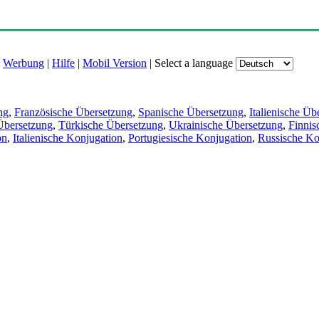
|
Werbung
|
Hilfe
|
Mobil Version
|
Select a language
ng
,
Französische Übersetzung
,
Spanische Übersetzung
,
Italienische Üb
Übersetzung
,
Türkische Übersetzung
,
Ukrainische Übersetzung
,
Finnis
on
,
Italienische Konjugation
,
Portugiesische Konjugation
,
Russische Ko