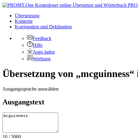
PRO
Übersetzung
Kontexte
Konjugation
und Deklination
Feedback
Hilfe
Apps laden
Werbung
Übersetzung von „mcguinness“ i
Ausgangssprache auswählen
Ausgangstext
10
/
5000