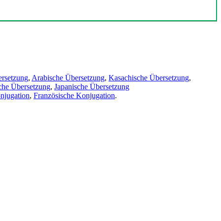
ersetzung
,
Arabische Übersetzung
,
Kasachische Übersetzung
,
che Übersetzung
,
Japanische Übersetzung
njugation
,
Französische Konjugation
.