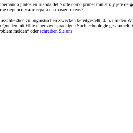
bernando juntos en Irlanda del Norte como primer ministro y jefe de g
ве первого министра и его заместителя?
schließlich zu linguistischen Zwecken bereitgestellt, d. h. um den Wo
en Quellen mit Hilfe einer zweisprachigen Suchtechnologie gesammelt. 
„Problem melden“ oder
schreiben Sie uns
.