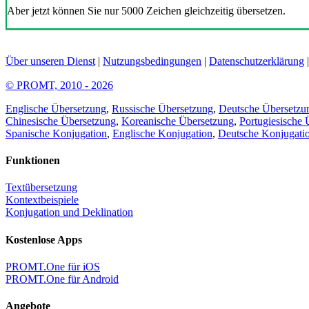
Aber jetzt können Sie nur 5000 Zeichen gleichzeitig übersetzen.
Über unseren Dienst
|
Nutzungsbedingungen
|
Datenschutzerklärung
© PROMT, 2010 - 2026
Englische Übersetzung
,
Russische Übersetzung
,
Deutsche Übersetzu
Chinesische Übersetzung
,
Koreanische Übersetzung
,
Portugiesische 
Spanische Konjugation
,
Englische Konjugation
,
Deutsche Konjugati
Funktionen
Textübersetzung
Kontextbeispiele
Konjugation und Deklination
Kostenlose Apps
PROMT.One für iOS
PROMT.One für Android
Angebote